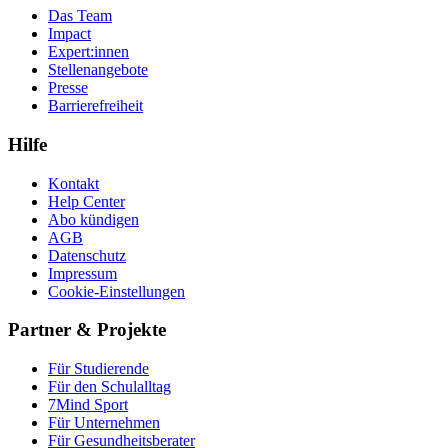
Das Team
Impact
Expert:innen
Stellenangebote
Presse
Barrierefreiheit
Hilfe
Kontakt
Help Center
Abo kündigen
AGB
Datenschutz
Impressum
Cookie-Einstellungen
Partner & Projekte
Für Stu­die­rende
Für den Schulalltag
7Mind Sport
Für Unter­neh­men
Für Gesund­heits­be­ra­ter