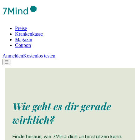
Preise
Krankenkasse
Magazin
Coupon
Anmelden
Kostenlos testen
☰