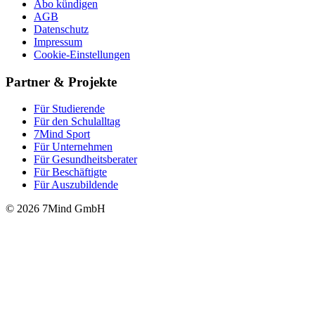
Abo kündigen
AGB
Datenschutz
Impressum
Cookie-Einstellungen
Partner & Projekte
Für Stu­die­rende
Für den Schulalltag
7Mind Sport
Für Unter­neh­men
Für Gesund­heits­be­ra­ter
Für Beschäftigte
Für Auszubildende
© 2026 7Mind GmbH