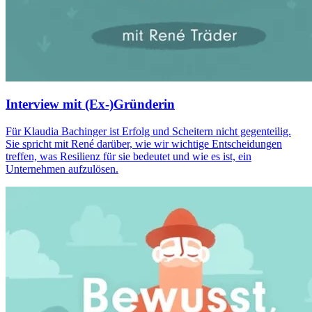
Interview mit (Ex-)Gründerin
Für Klaudia Bachinger ist Erfolg und Scheitern nicht gegenteilig.
Sie spricht mit René darüber, wie wir wichtige Entscheidungen
treffen, was Resilienz für sie bedeutet und wie es ist, ein
Unternehmen aufzulösen.