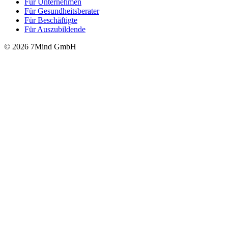
Für Unter­neh­men
Für Gesund­heits­be­ra­ter
Für Beschäftigte
Für Auszubildende
© 2026 7Mind GmbH