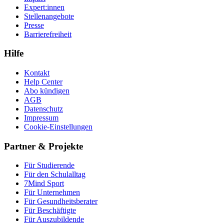
Expert:innen
Stellenangebote
Presse
Barrierefreiheit
Hilfe
Kontakt
Help Center
Abo kündigen
AGB
Datenschutz
Impressum
Cookie-Einstellungen
Partner & Projekte
Für Stu­die­rende
Für den Schulalltag
7Mind Sport
Für Unter­neh­men
Für Gesund­heits­be­ra­ter
Für Beschäftigte
Für Auszubildende