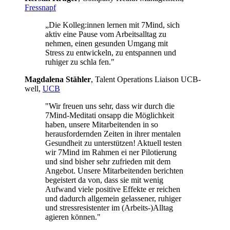
Fressnapf
„Die Kolleg:innen lernen mit 7Mind, sich
aktiv eine Pause vom Arbeitsalltag zu
nehmen, einen gesunden Umgang mit
Stress zu entwickeln, zu entspannen und
ruhiger zu schla fen."
Mag­da­lena Stäh­ler
, Talent Operations Liaison UCB­
well,
UCB
"Wir freuen uns sehr, dass wir durch die
7Mind-Meditati onsapp die Möglichkeit
haben, unsere Mitarbeitenden in so
herausfordernden Zeiten in ihrer mentalen
Gesundheit zu unterstützen! Aktuell testen
wir 7Mind im Rahmen ei ner Pilotierung
und sind bisher sehr zufrieden mit dem
Angebot. Unsere Mitarbeitenden berichten
begeistert da von, dass sie mit wenig
Aufwand viele positive Effekte er reichen
und dadurch allgemein gelassener, ruhiger
und stressresistenter im (Arbeits-)Alltag
agieren können."