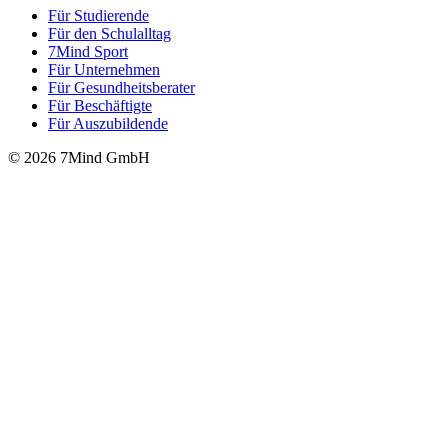
Für Stu­die­rende
Für den Schulalltag
7Mind Sport
Für Unter­neh­men
Für Gesund­heits­be­ra­ter
Für Beschäftigte
Für Auszubildende
© 2026 7Mind GmbH