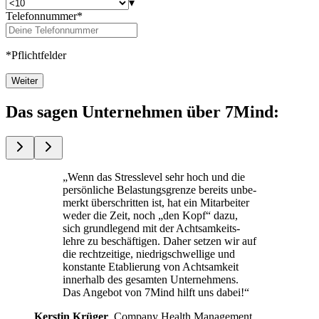
▾
Telefonnummer*
*Pflichtfelder
Weiter
Das sagen Unternehmen über 7Mind:
„Wenn das Stress­le­vel sehr hoch und die
per­sön­li­che Belas­tungs­grenze bereits unbe­
merkt über­schrit­ten ist, hat ein Mit­ar­bei­ter
weder die Zeit, noch „den Kopf“ dazu,
sich grund­le­gend mit der Acht­sam­keits­
lehre zu beschäf­ti­gen. Daher setzen wir auf
die recht­zei­tige, nied­rig­schwel­lige und
kon­stante Eta­blie­rung von Acht­sam­keit
inner­halb des gesam­ten Unterneh­mens.
Das Ange­bot von 7Mind hilft uns dabei!“
Kers­tin Krüger
, Com­pany Health Manage­ment,