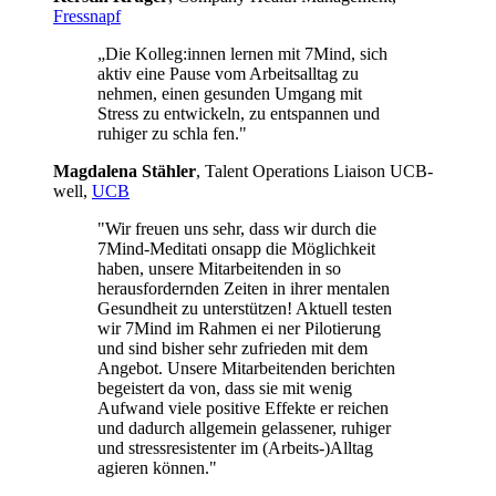
Fressnapf
„Die Kolleg:innen lernen mit 7Mind, sich
aktiv eine Pause vom Arbeitsalltag zu
nehmen, einen gesunden Umgang mit
Stress zu entwickeln, zu entspannen und
ruhiger zu schla fen."
Mag­da­lena Stäh­ler
, Talent Operations Liaison UCB­
well,
UCB
"Wir freuen uns sehr, dass wir durch die
7Mind-Meditati onsapp die Möglichkeit
haben, unsere Mitarbeitenden in so
herausfordernden Zeiten in ihrer mentalen
Gesundheit zu unterstützen! Aktuell testen
wir 7Mind im Rahmen ei ner Pilotierung
und sind bisher sehr zufrieden mit dem
Angebot. Unsere Mitarbeitenden berichten
begeistert da von, dass sie mit wenig
Aufwand viele positive Effekte er reichen
und dadurch allgemein gelassener, ruhiger
und stressresistenter im (Arbeits-)Alltag
agieren können."