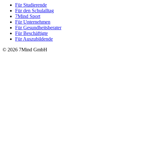
Für Stu­die­rende
Für den Schulalltag
7Mind Sport
Für Unter­neh­men
Für Gesund­heits­be­ra­ter
Für Beschäftigte
Für Auszubildende
© 2026 7Mind GmbH