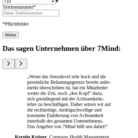
▾
Telefonnummer*
*Pflichtfelder
Weiter
Das sagen Unternehmen über 7Mind:
„Wenn das Stress­le­vel sehr hoch und die
per­sön­li­che Belas­tungs­grenze bereits unbe­
merkt über­schrit­ten ist, hat ein Mit­ar­bei­ter
weder die Zeit, noch „den Kopf“ dazu,
sich grund­le­gend mit der Acht­sam­keits­
lehre zu beschäf­ti­gen. Daher setzen wir auf
die recht­zei­tige, nied­rig­schwel­lige und
kon­stante Eta­blie­rung von Acht­sam­keit
inner­halb des gesam­ten Unterneh­mens.
Das Ange­bot von 7Mind hilft uns dabei!“
Kers­tin Krüger
, Com­pany Health Manage­ment,