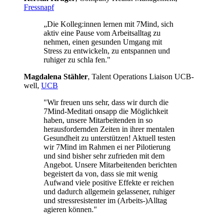
Fressnapf
„Die Kolleg:innen lernen mit 7Mind, sich
aktiv eine Pause vom Arbeitsalltag zu
nehmen, einen gesunden Umgang mit
Stress zu entwickeln, zu entspannen und
ruhiger zu schla fen."
Mag­da­lena Stäh­ler
, Talent Operations Liaison UCB­
well,
UCB
"Wir freuen uns sehr, dass wir durch die
7Mind-Meditati onsapp die Möglichkeit
haben, unsere Mitarbeitenden in so
herausfordernden Zeiten in ihrer mentalen
Gesundheit zu unterstützen! Aktuell testen
wir 7Mind im Rahmen ei ner Pilotierung
und sind bisher sehr zufrieden mit dem
Angebot. Unsere Mitarbeitenden berichten
begeistert da von, dass sie mit wenig
Aufwand viele positive Effekte er reichen
und dadurch allgemein gelassener, ruhiger
und stressresistenter im (Arbeits-)Alltag
agieren können."