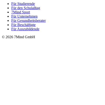
Für Stu­die­rende
Für den Schulalltag
7Mind Sport
Für Unter­neh­men
Für Gesund­heits­be­ra­ter
Für Beschäftigte
Für Auszubildende
© 2026 7Mind GmbH