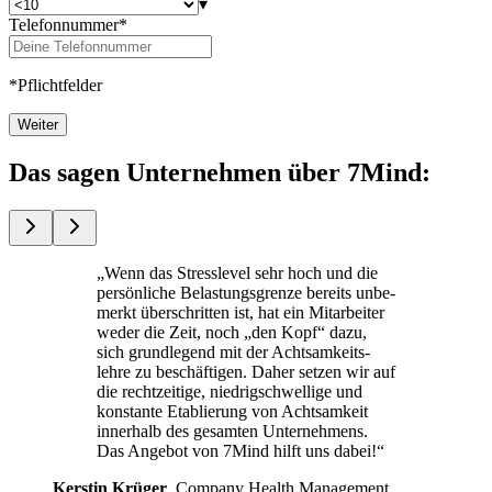
▾
Telefonnummer*
*Pflichtfelder
Weiter
Das sagen Unternehmen über 7Mind:
„Wenn das Stress­le­vel sehr hoch und die
per­sön­li­che Belas­tungs­grenze bereits unbe­
merkt über­schrit­ten ist, hat ein Mit­ar­bei­ter
weder die Zeit, noch „den Kopf“ dazu,
sich grund­le­gend mit der Acht­sam­keits­
lehre zu beschäf­ti­gen. Daher setzen wir auf
die recht­zei­tige, nied­rig­schwel­lige und
kon­stante Eta­blie­rung von Acht­sam­keit
inner­halb des gesam­ten Unterneh­mens.
Das Ange­bot von 7Mind hilft uns dabei!“
Kers­tin Krüger
, Com­pany Health Manage­ment,