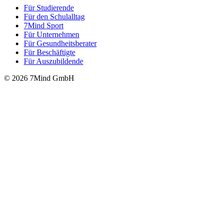
Für Stu­die­rende
Für den Schulalltag
7Mind Sport
Für Unter­neh­men
Für Gesund­heits­be­ra­ter
Für Beschäftigte
Für Auszubildende
© 2026 7Mind GmbH