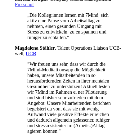
Fressnapf
„Die Kolleg:innen lernen mit 7Mind, sich
aktiv eine Pause vom Arbeitsalltag zu
nehmen, einen gesunden Umgang mit
Stress zu entwickeln, zu entspannen und
ruhiger zu schla fen."
Mag­da­lena Stäh­ler
, Talent Operations Liaison UCB­
well,
UCB
"Wir freuen uns sehr, dass wir durch die
7Mind-Meditati onsapp die Möglichkeit
haben, unsere Mitarbeitenden in so
herausfordernden Zeiten in ihrer mentalen
Gesundheit zu unterstützen! Aktuell testen
wir 7Mind im Rahmen ei ner Pilotierung
und sind bisher sehr zufrieden mit dem
Angebot. Unsere Mitarbeitenden berichten
begeistert da von, dass sie mit wenig
Aufwand viele positive Effekte er reichen
und dadurch allgemein gelassener, ruhiger
und stressresistenter im (Arbeits-)Alltag
agieren können."