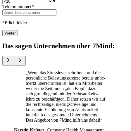
▾
Telefonnummer*
*Pflichtfelder
Weiter
Das sagen Unternehmen über 7Mind:
„Wenn das Stress­le­vel sehr hoch und die
per­sön­li­che Belas­tungs­grenze bereits unbe­
merkt über­schrit­ten ist, hat ein Mit­ar­bei­ter
weder die Zeit, noch „den Kopf“ dazu,
sich grund­le­gend mit der Acht­sam­keits­
lehre zu beschäf­ti­gen. Daher setzen wir auf
die recht­zei­tige, nied­rig­schwel­lige und
kon­stante Eta­blie­rung von Acht­sam­keit
inner­halb des gesam­ten Unterneh­mens.
Das Ange­bot von 7Mind hilft uns dabei!“
Kers­tin Krüger
, Com­pany Health Manage­ment,