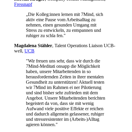
Fressnapf
„Die Kolleg:innen lernen mit 7Mind, sich
aktiv eine Pause vom Arbeitsalltag zu
nehmen, einen gesunden Umgang mit
Stress zu entwickeln, zu entspannen und
ruhiger zu schla fen."
Mag­da­lena Stäh­ler
, Talent Operations Liaison UCB­
well,
UCB
"Wir freuen uns sehr, dass wir durch die
7Mind-Meditati onsapp die Möglichkeit
haben, unsere Mitarbeitenden in so
herausfordernden Zeiten in ihrer mentalen
Gesundheit zu unterstützen! Aktuell testen
wir 7Mind im Rahmen ei ner Pilotierung
und sind bisher sehr zufrieden mit dem
Angebot. Unsere Mitarbeitenden berichten
begeistert da von, dass sie mit wenig
Aufwand viele positive Effekte er reichen
und dadurch allgemein gelassener, ruhiger
und stressresistenter im (Arbeits-)Alltag
agieren können."