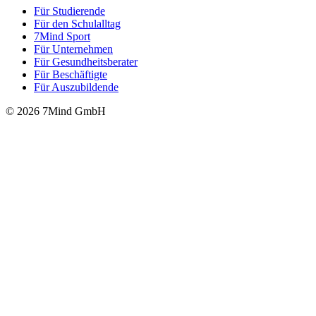
Für Stu­die­rende
Für den Schulalltag
7Mind Sport
Für Unter­neh­men
Für Gesund­heits­be­ra­ter
Für Beschäftigte
Für Auszubildende
© 2026 7Mind GmbH