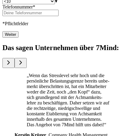
▾
Telefonnummer*
*Pflichtfelder
Weiter
Das sagen Unternehmen über 7Mind:
„Wenn das Stress­le­vel sehr hoch und die
per­sön­li­che Belas­tungs­grenze bereits unbe­
merkt über­schrit­ten ist, hat ein Mit­ar­bei­ter
weder die Zeit, noch „den Kopf“ dazu,
sich grund­le­gend mit der Acht­sam­keits­
lehre zu beschäf­ti­gen. Daher setzen wir auf
die recht­zei­tige, nied­rig­schwel­lige und
kon­stante Eta­blie­rung von Acht­sam­keit
inner­halb des gesam­ten Unterneh­mens.
Das Ange­bot von 7Mind hilft uns dabei!“
Kers­tin Krüger
, Com­pany Health Manage­ment,