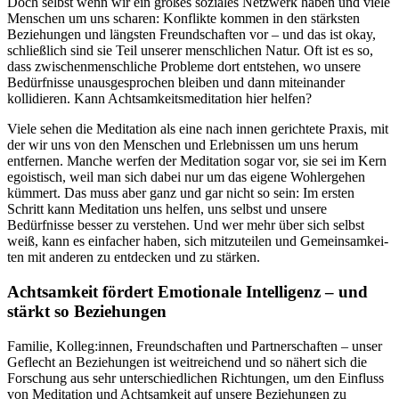
Doch selbst wenn wir ein großes soziales Netzwerk haben und viele
Menschen um uns scharen: Konflikte kommen in den stärksten
Beziehungen und längsten Freundschaften vor – und das ist okay,
schließlich sind sie Teil unserer menschlichen Natur. Oft ist es so,
dass zwischenmenschliche Probleme dort entstehen, wo unsere
Bedürfnisse unausgesprochen bleiben und dann miteinander
kollidieren. Kann Achtsamkeitsmeditation hier helfen?
Viele sehen die Meditation als eine nach innen gerichtete Praxis, mit
der wir uns von den Menschen und Erlebnissen um uns herum
entfernen. Manche werfen der Meditation sogar vor, sie sei im Kern
egoistisch, weil man sich dabei nur um das eigene Wohlergehen
kümmert. Das muss aber ganz und gar nicht so sein: Im ersten
Schritt kann Meditation uns helfen, uns selbst und unsere
Bedürfnisse besser zu verstehen. Und wer mehr über sich selbst
weiß, kann es einfacher haben, sich mitzuteilen und Gemein­sam­kei­
ten mit anderen zu ent­de­cken und zu stär­ken.
Achtsamkeit fördert Emotionale Intelligenz – und
stärkt so Beziehungen
Familie, Kolleg:innen, Freundschaften und Partnerschaften – unser
Geflecht an Beziehungen ist weitreichend und so nähert sich die
Forschung aus sehr unterschiedlichen Richtungen, um den Einfluss
von Meditation und Achtsamkeit auf unsere Beziehungen zu