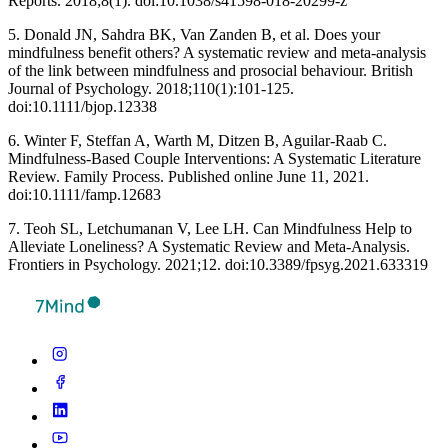
Reports. 2018;8(1). doi:10.1038/s41598-018-20299-z ‌
5. Donald JN, Sahdra BK, Van Zanden B, et al. Does your
mindfulness benefit others? A systematic review and meta-analysis
of the link between mindfulness and prosocial behaviour. British
Journal of Psychology. 2018;110(1):101-125.
doi:10.1111/bjop.12338
6. Winter F, Steffan A, Warth M, Ditzen B, Aguilar‐Raab C.
Mindfulness‐Based Couple Interventions: A Systematic Literature
Review. Family Process. Published online June 11, 2021.
doi:10.1111/famp.12683
7. Teoh SL, Letchumanan V, Lee LH. Can Mindfulness Help to
Alleviate Loneliness? A Systematic Review and Meta-Analysis.
Frontiers in Psychology. 2021;12. doi:10.3389/fpsyg.2021.633319