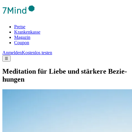
Preise
Krankenkasse
Magazin
Coupon
Anmelden
Kostenlos testen
☰
Medi­ta­tion für Liebe und stär­kere Bezie­
hun­gen