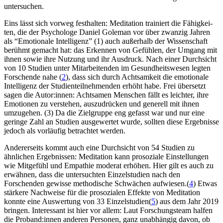
untersuchen.
Eins lässt sich vorweg festhalten: Medi­ta­tion trai­niert die Fähig­kei­
ten, die der Psy­cho­loge Daniel Gole­man vor über zwan­zig Jahren
als “Emo­tio­nale Intel­li­genz” (1) auch außerhalb der Wissenschaft
berühmt gemacht hat: das Erkennen von Gefühlen, der Umgang mit
ihnen sowie ihre Nutzung und ihr Ausdruck. Nach einer Durchsicht
von 10 Studien unter Mitarbeitenden im Gesundheitswesen legten
Forschende nahe (
2
), dass sich durch Achtsamkeit die emotionale
Intelligenz der Studienteilnehmenden erhöht habe. Frei übersetzt
sagen die Autor:innen: Acht­sa­men Men­schen fällt es leich­ter, ihre
Emo­tio­nen zu ver­ste­hen, auszudrücken und generell mit ihnen
umzu­ge­hen. (3) Da die Zielgruppe eng gefasst war und nur eine
geringe Zahl an Studien ausgewertet wurde, sollten diese Ergebnisse
jedoch als vorläufig betrachtet werden.
Andererseits kommt auch eine Durchsicht von 54 Studien zu
ähnlichen Ergebnissen: Meditation kann prosoziale Einstellungen
wie Mitgefühl und Empathie moderat erhöhen. Hier gilt es auch zu
erwähnen, dass die untersuchten Einzelstudien nach den
Forschenden gewisse methodische Schwächen aufwiesen.(
4
) Etwas
stärkere Nachweise für die prosozialen Effekte von Meditation
konnte eine Auswertung von 33 Einzelstudien(
5
) aus dem Jahr 2019
bringen. Interessant ist hier vor allem: Laut Forschungsteam halfen
die Proband:innen anderen Personen, ganz unabhängig davon, ob