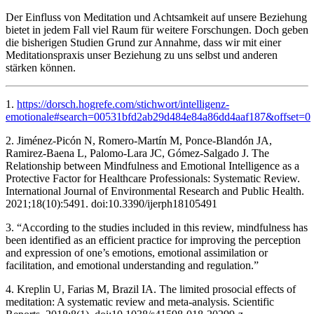
Der Einfluss von Meditation und Achtsamkeit auf unsere Beziehung
bietet in jedem Fall viel Raum für weitere Forschungen. Doch geben
die bisherigen Studien Grund zur Annahme, dass wir mit einer
Meditationspraxis unser Beziehung zu uns selbst und anderen
stärken können.
1.
https://dorsch.hogrefe.com/stichwort/intelligenz-
emotionale#search=00531bfd2ab29d484e84a86dd4aaf187&offset=0
2. Jiménez-Picón N, Romero-Martín M, Ponce-Blandón JA,
Ramirez-Baena L, Palomo-Lara JC, Gómez-Salgado J. The
Relationship between Mindfulness and Emotional Intelligence as a
Protective Factor for Healthcare Professionals: Systematic Review.
International Journal of Environmental Research and Public Health.
2021;18(10):5491. doi:10.3390/ijerph18105491
3. “According to the studies included in this review, mindfulness has
been identified as an efficient practice for improving the perception
and expression of one’s emotions, emotional assimilation or
facilitation, and emotional understanding and regulation.”
4. Kreplin U, Farias M, Brazil IA. The limited prosocial effects of
meditation: A systematic review and meta-analysis. Scientific