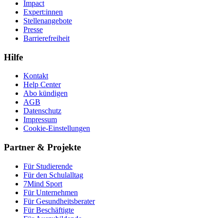
Impact
Expert:innen
Stellenangebote
Presse
Barrierefreiheit
Hilfe
Kontakt
Help Center
Abo kündigen
AGB
Datenschutz
Impressum
Cookie-Einstellungen
Partner & Projekte
Für Stu­die­rende
Für den Schulalltag
7Mind Sport
Für Unter­neh­men
Für Gesund­heits­be­ra­ter
Für Beschäftigte