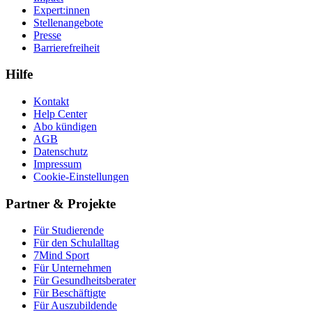
Expert:innen
Stellenangebote
Presse
Barrierefreiheit
Hilfe
Kontakt
Help Center
Abo kündigen
AGB
Datenschutz
Impressum
Cookie-Einstellungen
Partner & Projekte
Für Stu­die­rende
Für den Schulalltag
7Mind Sport
Für Unter­neh­men
Für Gesund­heits­be­ra­ter
Für Beschäftigte
Für Auszubildende