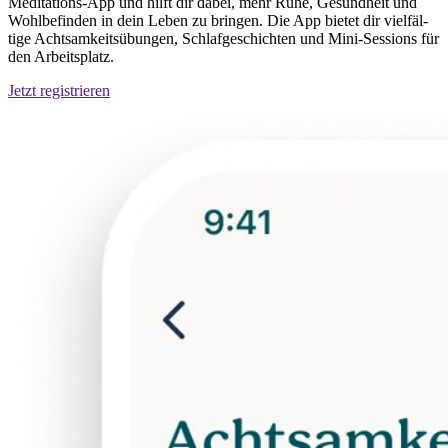
Medi­ta­ti­ons-App und hilft dir dabei, mehr Ruhe, Gesund­heit und
Wohl­be­fin­den in dein Leben zu brin­gen. Die App bietet dir viel­fäl­
tige Acht­sam­keits­übun­gen, Schlaf­ge­schich­ten und Mini-Ses­si­ons für
den Arbeits­platz.
Jetzt regis­trie­ren