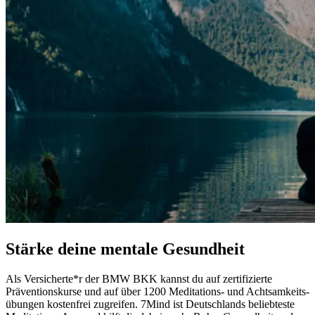
Stärke deine men­tale Gesund­heit
Als Versicherte*r der BMW BKK kannst du auf zer­ti­fi­zier­te
Präventionskurse und auf über 1200 Medi­ta­ti­ons- und Acht­sam­keits­
übun­gen kos­ten­frei zugrei­fen. 7Mind ist Deutsch­lands belieb­teste