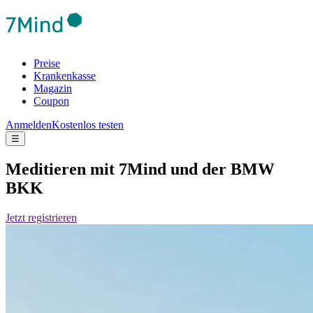
Preise
Krankenkasse
Magazin
Coupon
Anmelden
Kostenlos testen
☰
Medi­tieren mit 7Mind und der BMW
BKK
Jetzt regis­trie­ren