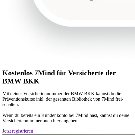
Kos­ten­los 7Mind für Ver­si­cherte der
BMW BKK
Mit deiner Ver­si­cher­ten­num­mer der BMW BKK kannst du die
Präventionskurse inkl. der gesam­ten Biblio­thek von 7Mind frei­
schal­ten.
Wenn du bereits ein Kun­den­konto bei 7Mind hast, kannst du deine
Ver­si­cher­ten­num­mer auch
hier ange­ben
.
Jetzt regis­trie­ren