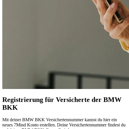
Regis­trie­rung für Ver­si­cherte der BMW
BKK
Mit deiner BMW BKK Ver­si­cher­ten­num­mer kannst du hier ein
neues 7Mind Konto erstel­len. Deine Ver­si­cher­ten­num­mer fin­dest du