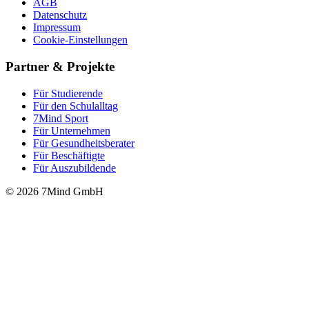
AGB
Datenschutz
Impressum
Cookie-Einstellungen
Partner & Projekte
Für Stu­die­rende
Für den Schulalltag
7Mind Sport
Für Unter­neh­men
Für Gesund­heits­be­ra­ter
Für Beschäftigte
Für Auszubildende
© 2026 7Mind GmbH