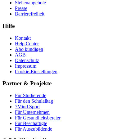
Stellenangebote
Presse
Barrierefreiheit
Hilfe
Kontakt
Help Center
Abo kündigen
AGB
Datenschutz
Impressum
Cookie-Einstellungen
Partner & Projekte
Für Stu­die­rende
Für den Schulalltag
7Mind Sport
Für Unter­neh­men
Für Gesund­heits­be­ra­ter
Für Beschäftigte
Für Auszubildende