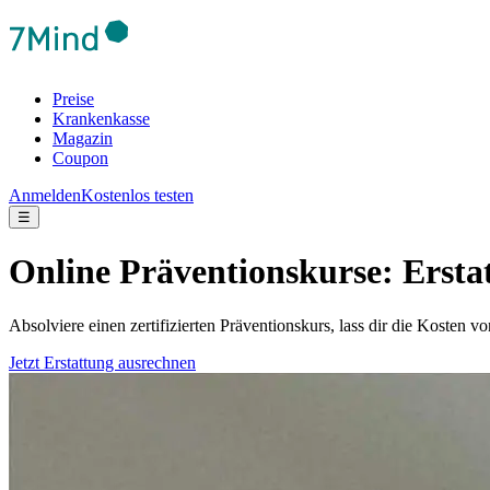
Preise
Krankenkasse
Magazin
Coupon
Anmelden
Kostenlos testen
☰
Online Präventionskurse: Ersta
Absolviere einen zertifizierten Präventionskurs, lass dir die Kosten 
Jetzt Erstattung ausrechnen