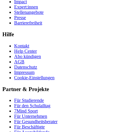
Impact
Expert:innen
Stellenangebote
Presse
Barrierefreiheit
Hilfe
Kontakt
Help Center
Abo kündigen
AGB
Datenschutz
Impressum
Cookie-Einstellungen
Partner & Projekte
Für Stu­die­rende
Für den Schulalltag
7Mind Sport
Für Unter­neh­men
Für Gesund­heits­be­ra­ter
Für Beschäftigte