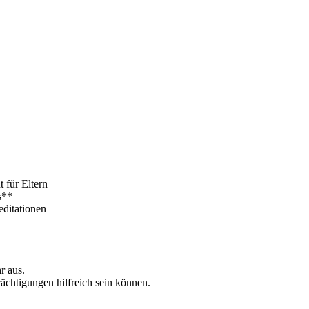
 für Eltern
s**
editationen
r aus.
rächtigungen hilfreich sein können.