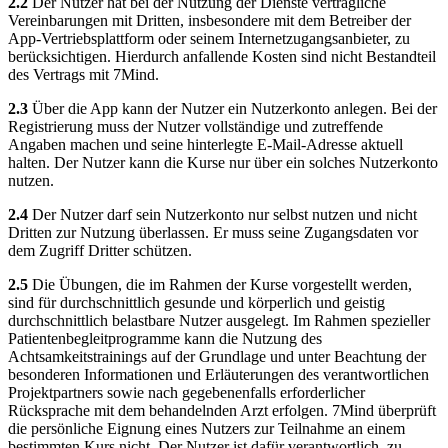
2.2
Der Nutzer hat bei der Nutzung der Dienste vertragliche
Vereinbarungen mit Dritten, insbesondere mit dem Betreiber der
App-Vertriebsplattform oder seinem Internetzugangsanbieter, zu
berücksichtigen. Hierdurch anfallende Kosten sind nicht Bestandteil
des Vertrags mit 7Mind.
2.3
Über die App kann der Nutzer ein Nutzerkonto anlegen. Bei der
Registrierung muss der Nutzer vollständige und zutreffende
Angaben machen und seine hinterlegte E-Mail-Adresse aktuell
halten. Der Nutzer kann die Kurse nur über ein solches Nutzerkonto
nutzen.
2.4
Der Nutzer darf sein Nutzerkonto nur selbst nutzen und nicht
Dritten zur Nutzung überlassen. Er muss seine Zugangsdaten vor
dem Zugriff Dritter schützen.
2.5
Die Übungen, die im Rahmen der Kurse vorgestellt werden,
sind für durchschnittlich gesunde und körperlich und geistig
durchschnittlich belastbare Nutzer ausgelegt. Im Rahmen spezieller
Patientenbegleitprogramme kann die Nutzung des
Achtsamkeitstrainings auf der Grundlage und unter Beachtung der
besonderen Informationen und Erläuterungen des verantwortlichen
Projektpartners sowie nach gegebenenfalls erforderlicher
Rücksprache mit dem behandelnden Arzt erfolgen. 7Mind überprüft
die persönliche Eignung eines Nutzers zur Teilnahme an einem
bestimmten Kurs nicht. Der Nutzer ist dafür verantwortlich, zu