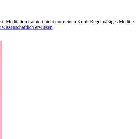
Medi­ta­tion trai­niert nicht nur deinen Kopf. Regel­mä­ßi­ges Medi­tie­
t wissenschaftlich erwiesen
.