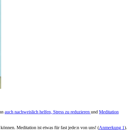
ann
auch nachweislich helfen, Stress zu redu­zie­ren
und
Meditation
en können. Meditation ist etwas für fast jede:n von uns! (
Anmerkung 1
).