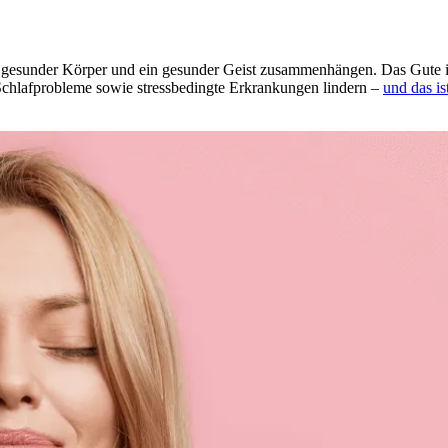
esun­der Körper und ein gesun­der Geist zusam­men­hän­gen. Das Gute ist: 
af­pro­ble­me sowie stress­be­ding­te Erkran­kun­gen lindern –
und das is