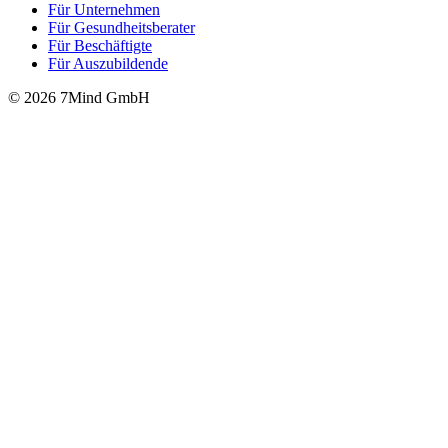
Für Unter­neh­men
Für Gesund­heits­be­ra­ter
Für Beschäftigte
Für Auszubildende
© 2026 7Mind GmbH