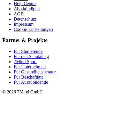
Help Center
Abo kündigen
AGB
Datenschutz
Impressum
Cookie-Einstellungen
Partner & Projekte
Für Stu­die­rende
Für den Schulalltag
7Mind Sport
Für Unter­neh­men
Für Gesund­heits­be­ra­ter
Für Beschäftigte
Für Auszubildende
© 2026 7Mind GmbH