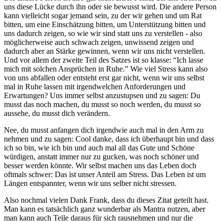
uns diese Lücke durch ihn oder sie bewusst wird. Die andere Person
kann vielleicht sogar jemand sein, zu der wir gehen und um Rat
bitten, um eine Einschätzung bitten, um Unterstützung bitten und
uns dadurch zeigen, so wie wir sind statt uns zu verstellen - also
möglicherweise auch schwach zeigen, unwissend zeigen und
dadurch aber an Stärke gewinnen, wenn wir uns nicht verstellen.
Und vor allem der zweite Teil des Satzes ist so klasse: “Ich lasse
mich mit solchen Ansprüchen in Ruhe.” Wie viel Stress kann also
von uns abfallen oder entsteht erst gar nicht, wenn wir uns selbst
mal in Ruhe lassen mit irgendwelchen Anforderungen und
Erwartungen? Uns immer selbst anzustupsen und zu sagen: Du
musst das noch machen, du musst so noch werden, du musst so
aussehe, du musst dich verändern.
Nee, du musst anfangen dich irgendwie auch mal in den Arm zu
nehmen und zu sagen: Cool danke, dass ich überhaupt bin und dass
ich so bin, wie ich bin und auch mal all das Gute und Schöne
würdigen, anstatt immer nur zu gucken, was noch schöner und
besser werden könnte. Wir selbst machen uns das Leben doch
oftmals schwer: Das ist unser Anteil am Stress. Das Leben ist um
Längen entspannter, wenn wir uns selber nicht stressen.
Also nochmal vielen Dank Frank, dass du dieses Zitat geteilt hast.
Man kann es tatsächlich ganz wunderbar als Mantra nutzen, aber
man kann auch Teile daraus für sich rausnehmen und nur die