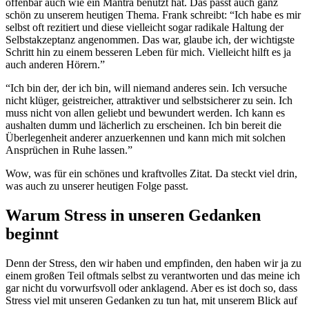
offenbar auch wie ein Mantra benutzt hat. Das passt auch ganz
schön zu unserem heutigen Thema. Frank schreibt: “Ich habe es mir
selbst oft rezitiert und diese vielleicht sogar radikale Haltung der
Selbstakzeptanz angenommen. Das war, glaube ich, der wichtigste
Schritt hin zu einem besseren Leben für mich. Vielleicht hilft es ja
auch anderen Hörern.”
“Ich bin der, der ich bin, will niemand anderes sein. Ich versuche
nicht klüger, geistreicher, attraktiver und selbstsicherer zu sein. Ich
muss nicht von allen geliebt und bewundert werden. Ich kann es
aushalten dumm und lächerlich zu erscheinen. Ich bin bereit die
Überlegenheit anderer anzuerkennen und kann mich mit solchen
Ansprüchen in Ruhe lassen.”
Wow, was für ein schönes und kraftvolles Zitat. Da steckt viel drin,
was auch zu unserer heutigen Folge passt.
Warum Stress in unseren Gedanken
beginnt
Denn der Stress, den wir haben und empfinden, den haben wir ja zu
einem großen Teil oftmals selbst zu verantworten und das meine ich
gar nicht du vorwurfsvoll oder anklagend. Aber es ist doch so, dass
Stress viel mit unseren Gedanken zu tun hat, mit unserem Blick auf