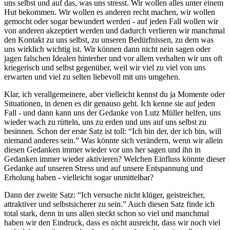
uns selbst und auf das, was uns stresst. Wir wollen alles unter einem
Hut bekommen. Wir wollen es anderen recht machen, wir wollen
gemocht oder sogar bewundert werden - auf jeden Fall wollen wir
von anderen akzeptiert werden und dadurch verlieren wir manchmal
den Kontakt zu uns selbst, zu unseren Bedürfnissen, zu dem was
uns wirklich wichtig ist. Wir können dann nicht nein sagen oder
jagen falschen Idealen hinterher und vor allem verhalten wir uns oft
kriegerisch und selbst gegenüber, weil wir viel zu viel von uns
erwarten und viel zu selten liebevoll mit uns umgehen.
Klar, ich verallgemeinere, aber vielleicht kennst du ja Momente oder
Situationen, in denen es dir genauso geht. Ich kenne sie auf jeden
Fall - und dann kann uns der Gedanke von Lutz Müller helfen, uns
wieder wach zu rütteln, uns zu erden und uns auf uns selbst zu
besinnen. Schon der erste Satz ist toll: “Ich bin der, der ich bin, will
niemand anderes sein.” Was könnte sich verändern, wenn wir allein
diesen Gedanken immer wieder vor uns her sagen und ihn in
Gedanken immer wieder aktivieren? Welchen Einfluss könnte dieser
Gedanke auf unseren Stress und auf unsere Entspannung und
Erholung haben - vielleicht sogar unmittelbar?
Dann der zweite Satz: “Ich versuche nicht klüger, geistreicher,
attraktiver und selbstsicherer zu sein.” Auch diesen Satz finde ich
total stark, denn in uns allen steckt schon so viel und manchmal
haben wir den Eindruck, dass es nicht ausreicht, dass wir noch viel