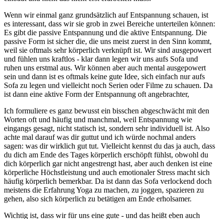
Wenn wir einmal ganz grundsätzlich auf Entspannung schauen, ist
es interessant, dass wir sie grob in zwei Bereiche unterteilen können:
Es gibt die passive Entspannung und die aktive Entspannung. Die
passive Form ist sicher die, die uns meist zuerst in den Sinn kommt,
weil sie oftmals sehr körperlich verknüpft ist. Wir sind ausgepowert
und fühlen uns kraftlos - klar dann legen wir uns aufs Sofa und
ruhen uns erstmal aus. Wir können aber auch mental ausgepowert
sein und dann ist es oftmals keine gute Idee, sich einfach nur aufs
Sofa zu legen und vielleicht noch Serien oder Filme zu schauen. Da
ist dann eine aktive Form der Entspannung oft angebrachter,
Ich formuliere es ganz bewusst ein bisschen abgeschwächt mit den
Worten oft und häufig und manchmal, weil Entspannung wie
eingangs gesagt, nicht statisch ist, sondern sehr individuell ist. Also
achte mal darauf was dir guttut und ich würde nochmal anders
sagen: was dir wirklich gut tut. Vielleicht kennst du das ja auch, dass
du dich am Ende des Tages körperlich erschöpft fühlst, obwohl du
dich körperlich gar nicht angestrengt hast, aber auch denken ist eine
körperliche Höchstleistung und auch emotionaler Stress macht sich
häufig körperlich bemerkbar. Da ist dann das Sofa verlockend doch
meistens die Erfahrung Yoga zu machen, zu joggen, spazieren zu
gehen, also sich körperlich zu betätigen am Ende erholsamer.
Wichtig ist, dass wir für uns eine gute - und das heißt eben auch