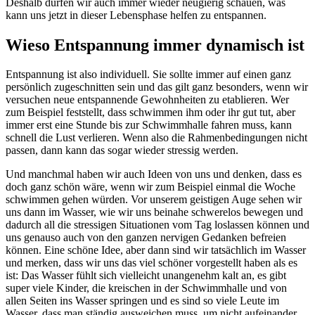
Deshalb dürfen wir auch immer wieder neugierig schauen, was
kann uns jetzt in dieser Lebensphase helfen zu entspannen.
Wieso Entspannung immer dynamisch ist
Entspannung ist also individuell. Sie sollte immer auf einen ganz
persönlich zugeschnitten sein und das gilt ganz besonders, wenn wir
versuchen neue entspannende Gewohnheiten zu etablieren. Wer
zum Beispiel feststellt, dass schwimmen ihm oder ihr gut tut, aber
immer erst eine Stunde bis zur Schwimmhalle fahren muss, kann
schnell die Lust verlieren. Wenn also die Rahmenbedingungen nicht
passen, dann kann das sogar wieder stressig werden.
Und manchmal haben wir auch Ideen von uns und denken, dass es
doch ganz schön wäre, wenn wir zum Beispiel einmal die Woche
schwimmen gehen würden. Vor unserem geistigen Auge sehen wir
uns dann im Wasser, wie wir uns beinahe schwerelos bewegen und
dadurch all die stressigen Situationen vom Tag loslassen können und
uns genauso auch von den ganzen nervigen Gedanken befreien
können. Eine schöne Idee, aber dann sind wir tatsächlich im Wasser
und merken, dass wir uns das viel schöner vorgestellt haben als es
ist: Das Wasser fühlt sich vielleicht unangenehm kalt an, es gibt
super viele Kinder, die kreischen in der Schwimmhalle und von
allen Seiten ins Wasser springen und es sind so viele Leute im
Wasser, dass man ständig ausweichen muss, um nicht aufeinander