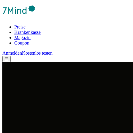
Preise
Krankenkasse
Magazin
Coupon
Anmelden
Kostenlos testen
☰