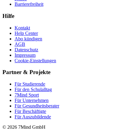
Barrierefreiheit
Hilfe
Kontakt
Help Center
Abo kündigen
AGB
Datenschutz
Impressum
Cookie-Einstellungen
Partner & Projekte
Für Stu­die­rende
Für den Schulalltag
7Mind Sport
Für Unter­neh­men
Für Gesund­heits­be­ra­ter
Für Beschäftigte
Für Auszubildende
© 2026 7Mind GmbH