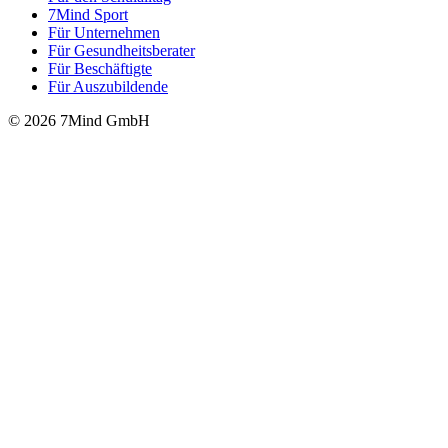
7Mind Sport
Für Unter­neh­men
Für Gesund­heits­be­ra­ter
Für Beschäftigte
Für Auszubildende
© 2026 7Mind GmbH