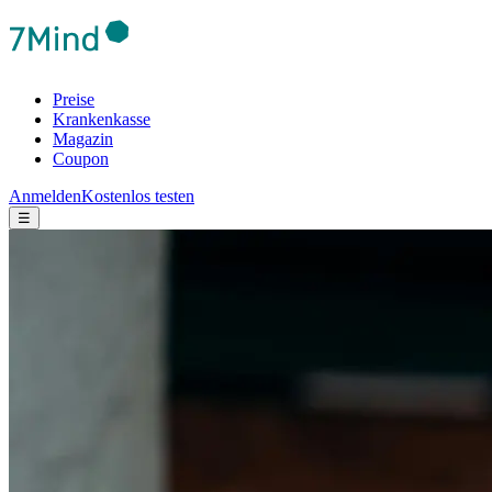
Preise
Krankenkasse
Magazin
Coupon
Anmelden
Kostenlos testen
☰