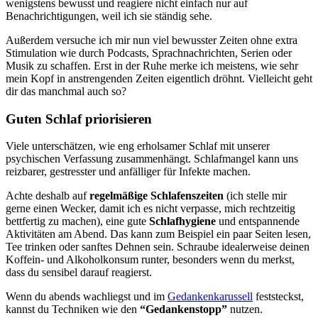
wenigstens bewusst und reagiere nicht einfach nur auf
Benachrichtigungen, weil ich sie ständig sehe.
Außerdem versuche ich mir nun viel bewusster Zeiten ohne extra
Stimulation wie durch Podcasts, Sprachnachrichten, Serien oder
Musik zu schaffen. Erst in der Ruhe merke ich meistens, wie sehr
mein Kopf in anstrengenden Zeiten eigentlich dröhnt. Vielleicht geht
dir das manchmal auch so?
Guten Schlaf priorisieren
Viele unterschätzen, wie eng erholsamer Schlaf mit unserer
psychischen Verfassung zusammenhängt. Schlafmangel kann uns
reizbarer, gestresster und anfälliger für Infekte machen.
Achte deshalb auf
regelmäßige Schlafenszeiten
(ich stelle mir
gerne einen Wecker, damit ich es nicht verpasse, mich rechtzeitig
bettfertig zu machen), eine gute
Schlafhygiene
und entspannende
Aktivitäten am Abend. Das kann zum Beispiel ein paar Seiten lesen,
Tee trinken oder sanftes Dehnen sein. Schraube idealerweise deinen
Koffein- und Alkoholkonsum runter, besonders wenn du merkst,
dass du sensibel darauf reagierst.
Wenn du abends wachliegst und im
Gedankenkarussell
feststeckst,
kannst du Techniken wie den
“Gedankenstopp”
nutzen.