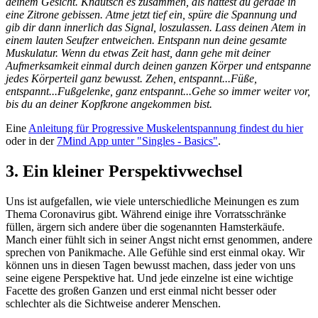
deinem Gesicht. Knautsch es zusammen, als hättest du gerade in
eine Zitrone gebissen. Atme jetzt tief ein, spüre die Spannung und
gib dir dann innerlich das Signal, loszulassen. Lass deinen Atem in
einem lauten Seufzer entweichen. Entspann nun deine gesamte
Muskulatur. Wenn du etwas Zeit hast, dann gehe mit deiner
Aufmerksamkeit einmal durch deinen ganzen Körper und entspanne
jedes Körperteil ganz bewusst. Zehen, entspannt...Füße,
entspannt...Fußgelenke, ganz entspannt...Gehe so immer weiter vor,
bis du an deiner Kopfkrone angekommen bist.
Eine
Anleitung für Progressive Muskelentspannung findest du hier
oder in der
7Mind App unter "Singles - Basics"
.
3.
Ein kleiner Perspektivwechsel
Uns ist aufgefallen, wie viele unterschiedliche Meinungen es zum
Thema Coronavirus gibt. Während einige ihre Vorratsschränke
füllen, ärgern sich andere über die sogenannten Hamsterkäufe.
Manch einer fühlt sich in seiner Angst nicht ernst genommen, andere
sprechen von Panikmache. Alle Gefühle sind erst einmal okay. Wir
können uns in diesen Tagen bewusst machen, dass jeder von uns
seine eigene Perspektive hat. Und jede einzelne ist eine wichtige
Facette des großen Ganzen und erst einmal nicht besser oder
schlechter als die Sichtweise anderer Menschen.