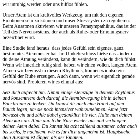
wir unruhig werden oder uns hilflos fühlen.
Unser Atem ist ein kraftvolles Werkzeug, um mit den eigenen
Emotionen sein zu können und unser Stresssystem zu regulieren.
Beim Ausatmen aktivieren wir unseren Parasympathikus, das ist der
Teil des Nervensystems, der auch als Ruhe- oder Erholungsnerv
bezeichnet wird.
Eine Studie fand heraus, dass jedes Gefühl sein eigenes, ganz
bestimmtes Atemmuster hat. Im Umkehrschluss hieße das - indem
du deine Atmung veränderst, kann du verändern, wie du dich fühlst.
Wenn wir innerlich ruhig sind, haben wir einen vollen, langen Atem.
Atmen wir bewusst in diesem Rhythmus, können wir also ein
Gefühl der Ruhe erzeugen. Auch dann, wenn wir eigentlich gerade
nervös sind. Probieren wir es einmal aus:
Setz dich aufrecht hin. Nimm einige Atemzüge in deinem Rhythmus
und konzentriere dich darauf, die Atembewegung bis in deinen
Bauchraum zu lenken. Du kannst dir auch eine Hand auf den
Bauch legen, um sie noch intensiver wahrzunehmen. Atme jetzt
bewusst ein und zähle dabei gedanklich bis vier. Halte nun deinen
Atem kurz an. Atme durch die Nase wieder aus und verlängere
deinen Atem dabei. Du kannst bis acht zählend ausatmen oder auch
bis sechs, je nachdem, wie es für dich angenehm ist. Hauptsache
dein Ausatem ist länger, als der Einatem.