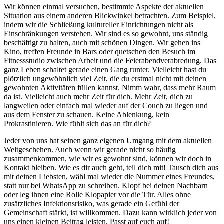
Wir können einmal versuchen, bestimmte Aspekte der aktuellen
Situation aus einem anderen Blickwinkel betrachten. Zum Beispiel,
indem wir die Schließung kultureller Einrichtungen nicht als
Einschränkungen verstehen. Wir sind es so gewohnt, uns ständig
beschäftigt zu halten, auch mit schönen Dingen. Wir gehen ins
Kino, treffen Freunde in Bars oder quetschen den Besuch im
Fitnessstudio zwischen Arbeit und die Feierabendverabredung. Das
ganz Leben schaltet gerade einen Gang runter. Vielleicht hast du
plötzlich ungewöhnlich viel Zeit, die du erstmal nicht mit deinen
gewohnten Aktivitäten füllen kannst. Nimm wahr, dass mehr Raum
da ist. Vielleicht auch mehr Zeit für dich. Mehr Zeit, dich zu
langweilen oder einfach mal wieder auf der Couch zu liegen und
aus dem Fenster zu schauen. Keine Ablenkung, kein
Prokrastinieren. Wie fühlt sich das an für dich?
Jeder von uns hat seinen ganz eigenen Umgang mit dem aktuellen
Weltgeschehen. Auch wenn wir gerade nicht so häufig
zusammenkommen, wie wir es gewohnt sind, können wir doch in
Kontakt bleiben. Wie es dir auch geht, teil dich mit! Tausch dich aus
mit deinen Liebsten, wähl mal wieder die Nummer eines Freundes,
statt nur bei WhatsApp zu schreiben. Klopf bei deinen Nachbarn
oder leg ihnen eine Rolle Klopapier vor die Tür. Alles ohne
zusätzliches Infektionsrisiko, was gerade ein Gefühl der
Gemeinschaft stärkt, ist willkommen. Dazu kann wirklich jeder von
uns einen kleinen Beitrag leisten. Passt auf euch auf!