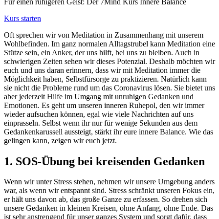
Für einen ruhigeren Geist: Der 7Mind Kurs Innere Balance
Kurs starten
Oft sprechen wir von Meditation in Zusammenhang mit unserem
Wohlbefinden. Im ganz normalen Alltagstrubel kann Meditation eine
Stütze sein, ein Anker, der uns hilft, bei uns zu bleiben. Auch in
schwierigen Zeiten sehen wir dieses Potenzial. Deshalb möchten wir
euch und uns daran erinnern, dass wir mit Meditation immer die
Möglichkeit haben, Selbstfürsorge zu praktizieren. Natürlich kann
sie nicht die Probleme rund um das Coronavirus lösen. Sie bietet uns
aber jederzeit Hilfe im Umgang mit unruhigen Gedanken und
Emotionen. Es geht um unseren inneren Ruhepol, den wir immer
wieder aufsuchen können, egal wie viele Nachrichten auf uns
einprasseln. Selbst wenn ihr nur für wenige Sekunden aus dem
Gedankenkarussell aussteigt, stärkt ihr eure innere Balance. Wie das
gelingen kann, zeigen wir euch jetzt.
1.
SOS-Übung bei kreisenden Gedanken
Wenn wir unter Stress stehen, nehmen wir unsere Umgebung anders
war, als wenn wir entspannt sind. Stress schränkt unseren Fokus ein,
er hält uns davon ab, das große Ganze zu erfassen. So drehen sich
unsere Gedanken in kleinen Kreisen, ohne Anfang, ohne Ende. Das
ist sehr anstrengend für unser ganzes System und sorgt dafür, dass