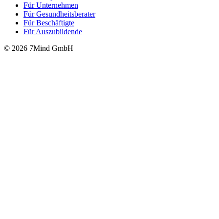
Für Unter­neh­men
Für Gesund­heits­be­ra­ter
Für Beschäftigte
Für Auszubildende
© 2026 7Mind GmbH