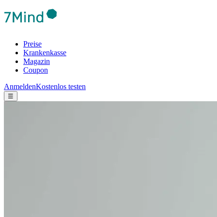
Preise
Krankenkasse
Magazin
Coupon
Anmelden
Kostenlos testen
☰