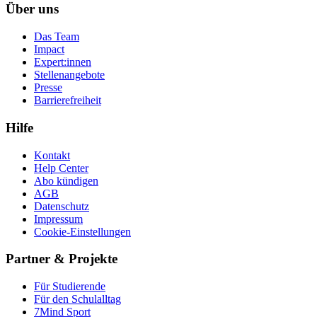
Über uns
Das Team
Impact
Expert:innen
Stellenangebote
Presse
Barrierefreiheit
Hilfe
Kontakt
Help Center
Abo kündigen
AGB
Datenschutz
Impressum
Cookie-Einstellungen
Partner & Projekte
Für Stu­die­rende
Für den Schulalltag
7Mind Sport