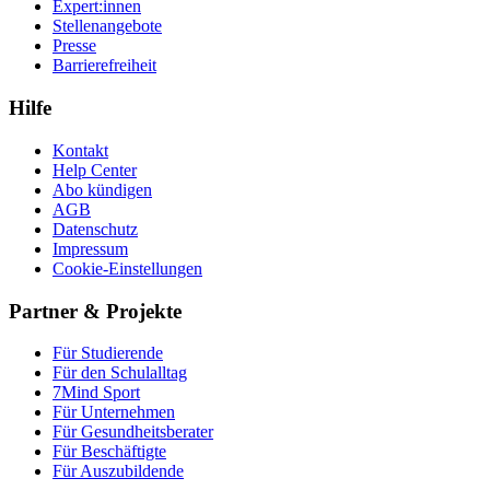
Expert:innen
Stellenangebote
Presse
Barrierefreiheit
Hilfe
Kontakt
Help Center
Abo kündigen
AGB
Datenschutz
Impressum
Cookie-Einstellungen
Partner & Projekte
Für Stu­die­rende
Für den Schulalltag
7Mind Sport
Für Unter­neh­men
Für Gesund­heits­be­ra­ter
Für Beschäftigte
Für Auszubildende