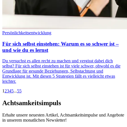
Persönlichkeitsentwicklung
Für sich selbst einstehen: Warum es so schwer ist –
und wie du es lernst
Du versuchst es allen recht zu machen und vergisst dabei dich
selbst? Für sich selbst einstehen ist für viele schwer, obwohl es die
Grundlage für gesunde Beziehungen, Selbstachtung und
Entwicklung ist. Mit diesen 5 Strategien fällt es vielleicht etwas
leichter.
1
2
3
4
5
...
55
Achtsamkeitsimpuls
Erhalte unsere neuesten Artikel, Achtsamkeitsimpulse und Angebote
in unserem monatlichen Newsletter!