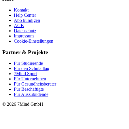
Kontakt
Help Center
Abo kündigen
AGB
Datenschutz
Impressum
Cookie-Einstellungen
Partner & Projekte
Für Stu­die­rende
Für den Schulalltag
7Mind Sport
Für Unter­neh­men
Für Gesund­heits­be­ra­ter
Für Beschäftigte
Für Auszubildende
© 2026 7Mind GmbH