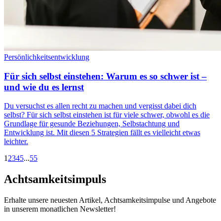
Persönlichkeitsentwicklung
Für sich selbst einstehen: Warum es so schwer ist –
und wie du es lernst
Du versuchst es allen recht zu machen und vergisst dabei dich
selbst? Für sich selbst einstehen ist für viele schwer, obwohl es die
Grundlage für gesunde Beziehungen, Selbstachtung und
Entwicklung ist. Mit diesen 5 Strategien fällt es vielleicht etwas
leichter.
1
2
3
4
5
...
55
Achtsamkeitsimpuls
Erhalte unsere neuesten Artikel, Achtsamkeitsimpulse und Angebote
in unserem monatlichen Newsletter!