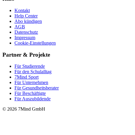
Kontakt
Help Center
Abo kündigen
AGB
Datenschutz
Impressum
Cookie-Einstellungen
Partner & Projekte
Für Stu­die­rende
Für den Schulalltag
7Mind Sport
Für Unter­neh­men
Für Gesund­heits­be­ra­ter
Für Beschäftigte
Für Auszubildende
© 2026 7Mind GmbH