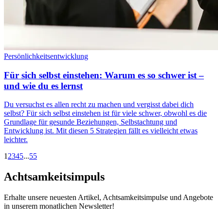
Persönlichkeitsentwicklung
Für sich selbst einstehen: Warum es so schwer ist –
und wie du es lernst
Du versuchst es allen recht zu machen und vergisst dabei dich
selbst? Für sich selbst einstehen ist für viele schwer, obwohl es die
Grundlage für gesunde Beziehungen, Selbstachtung und
Entwicklung ist. Mit diesen 5 Strategien fällt es vielleicht etwas
leichter.
1
2
3
4
5
...
55
Achtsamkeitsimpuls
Erhalte unsere neuesten Artikel, Achtsamkeitsimpulse und Angebote
in unserem monatlichen Newsletter!