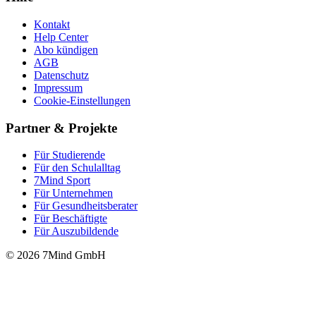
Kontakt
Help Center
Abo kündigen
AGB
Datenschutz
Impressum
Cookie-Einstellungen
Partner & Projekte
Für Stu­die­rende
Für den Schulalltag
7Mind Sport
Für Unter­neh­men
Für Gesund­heits­be­ra­ter
Für Beschäftigte
Für Auszubildende
© 2026 7Mind GmbH