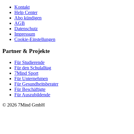
Kontakt
Help Center
Abo kündigen
AGB
Datenschutz
Impressum
Cookie-Einstellungen
Partner & Projekte
Für Stu­die­rende
Für den Schulalltag
7Mind Sport
Für Unter­neh­men
Für Gesund­heits­be­ra­ter
Für Beschäftigte
Für Auszubildende
© 2026 7Mind GmbH