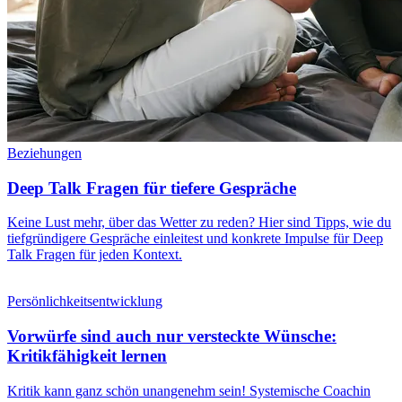
Beziehungen
Deep Talk Fragen für tiefere Gespräche
Keine Lust mehr, über das Wetter zu reden? Hier sind Tipps, wie du
tiefgründigere Gespräche einleitest und konkrete Impulse für Deep
Talk Fragen für jeden Kontext.
Persönlichkeitsentwicklung
Vorwürfe sind auch nur versteckte Wünsche:
Kritikfähigkeit lernen
Kritik kann ganz schön unangenehm sein! Systemische Coachin