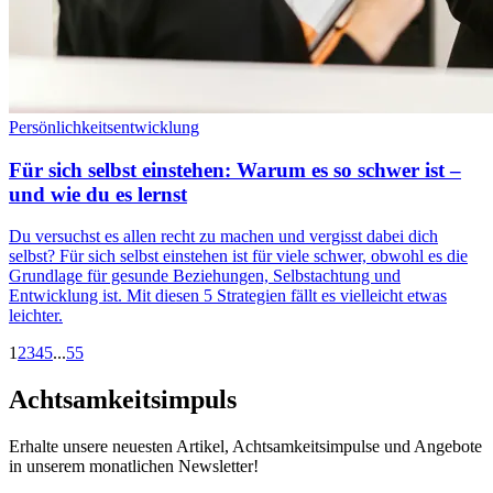
Persönlichkeitsentwicklung
Für sich selbst einstehen: Warum es so schwer ist –
und wie du es lernst
Du versuchst es allen recht zu machen und vergisst dabei dich
selbst? Für sich selbst einstehen ist für viele schwer, obwohl es die
Grundlage für gesunde Beziehungen, Selbstachtung und
Entwicklung ist. Mit diesen 5 Strategien fällt es vielleicht etwas
leichter.
1
2
3
4
5
...
55
Achtsamkeitsimpuls
Erhalte unsere neuesten Artikel, Achtsamkeitsimpulse und Angebote
in unserem monatlichen Newsletter!