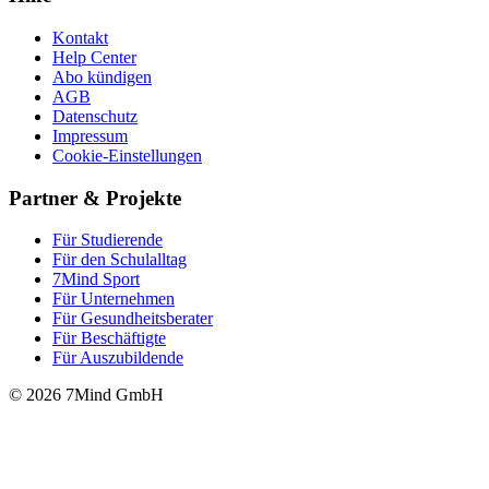
Kontakt
Help Center
Abo kündigen
AGB
Datenschutz
Impressum
Cookie-Einstellungen
Partner & Projekte
Für Stu­die­rende
Für den Schulalltag
7Mind Sport
Für Unter­neh­men
Für Gesund­heits­be­ra­ter
Für Beschäftigte
Für Auszubildende
© 2026 7Mind GmbH