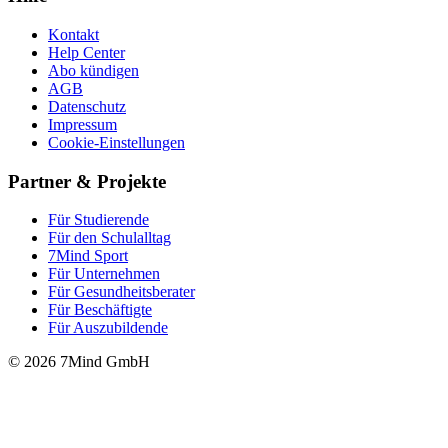
Kontakt
Help Center
Abo kündigen
AGB
Datenschutz
Impressum
Cookie-Einstellungen
Partner & Projekte
Für Stu­die­rende
Für den Schulalltag
7Mind Sport
Für Unter­neh­men
Für Gesund­heits­be­ra­ter
Für Beschäftigte
Für Auszubildende
© 2026 7Mind GmbH