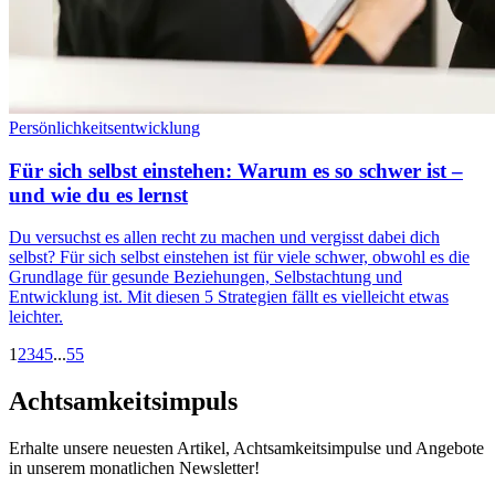
Persönlichkeitsentwicklung
Für sich selbst einstehen: Warum es so schwer ist –
und wie du es lernst
Du versuchst es allen recht zu machen und vergisst dabei dich
selbst? Für sich selbst einstehen ist für viele schwer, obwohl es die
Grundlage für gesunde Beziehungen, Selbstachtung und
Entwicklung ist. Mit diesen 5 Strategien fällt es vielleicht etwas
leichter.
1
2
3
4
5
...
55
Achtsamkeitsimpuls
Erhalte unsere neuesten Artikel, Achtsamkeitsimpulse und Angebote
in unserem monatlichen Newsletter!