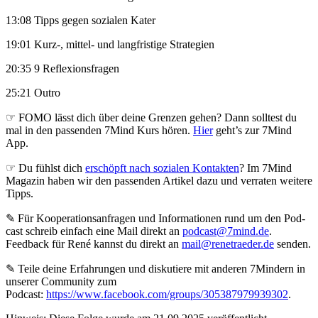
13:08 Tipps gegen sozialen Kater
19:01 Kurz-, mittel- und langfristige Strategien
20:35 9 Reflexionsfragen
25:21 Outro
☞ FOMO lässt dich über deine Grenzen gehen? Dann solltest du
mal in den passenden 7Mind Kurs hören.
Hier
geht’s zur 7Mind
App.
☞ Du fühlst dich
erschöpft nach sozialen Kontakten
? Im 7Mind
Magazin haben wir den passenden Artikel dazu und verraten weitere
Tipps.
✎ Für Koope­ra­ti­ons­an­fra­gen und Infor­ma­tio­nen rund um den Pod­
cast schreib ein­fach eine Mail direkt an
podcast@7mind.de
.
Feedback für René kannst du direkt an
mail@renetraeder.de
senden.
✎ Teile deine Erfahrungen und diskutiere mit anderen 7Mindern in
unserer Community zum
Podcast:
https://www.facebook.com/groups/305387979939302
.