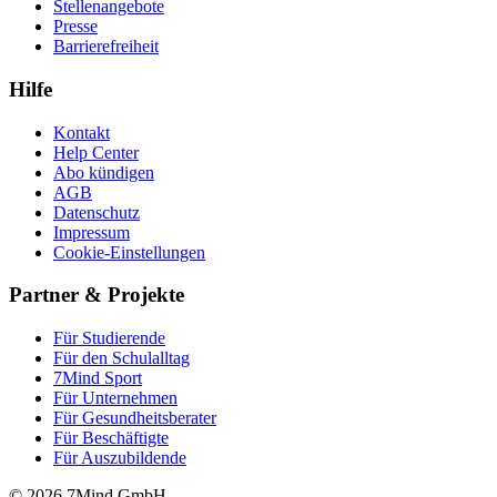
Stellenangebote
Presse
Barrierefreiheit
Hilfe
Kontakt
Help Center
Abo kündigen
AGB
Datenschutz
Impressum
Cookie-Einstellungen
Partner & Projekte
Für Stu­die­rende
Für den Schulalltag
7Mind Sport
Für Unter­neh­men
Für Gesund­heits­be­ra­ter
Für Beschäftigte
Für Auszubildende
© 2026 7Mind GmbH