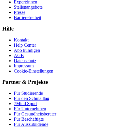
Expert:innen
Stellenangebote
Presse
Barrierefreiheit
Hilfe
Kontakt
Help Center
Abo kündigen
AGB
Datenschutz
Impressum
Cookie-Einstellungen
Partner & Projekte
Für Stu­die­rende
Für den Schulalltag
7Mind Sport
Für Unter­neh­men
Für Gesund­heits­be­ra­ter
Für Beschäftigte
Für Auszubildende