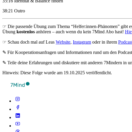
35:16 Identität & Balance finden
38:21 Outro
☞ Die passende Übung zum Thema “Helfer:innen-Phänomen” gibt es 
Übung
kostenlos
anhören – auch wenn du kein 7Mind Abo hast!
Hie
☞ Schau doch mal auf Leas
Website
,
Instagram
oder in ihrem
Podcas
✎ Für Koope­ra­ti­ons­an­fra­gen und Infor­ma­tio­nen rund um den Pod­cas
✎ Teile deine Erfahrungen und diskutiere mit anderen 7Mindern in 
Hinweis: Diese Folge wurde am 19.10.2025 veröffentlicht.