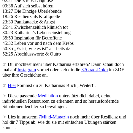
02:21 Die Krebs-Diagnose
09:36 Auf sich selbst hören
13:27 Die Einzige Überlebende
18:26 Resilienz als Kraftquelle
23:30 Panikattacke & Angst
25:41 Zwischenzeitlich klinisch tot
30:23 Katharina’s Lebenseinstellung
35:59 Inspiration für Betroffene
45:32 Leben vor und nach dem Krebs
50:35 „Es ist, wie es ist” als Leitsatz
52:25 Abschlussworte & Outro
☞ Du möchtest mehr über Katharina erfahren? Dann schau doch
mal auf
Instagram
vorbei oder sieh dir die
37Grad-Doku
im ZDF
über ihre Geschichte an.
☞
Hier
kommst du zu Katharinas Buch „Weiter!”.
☞ Diese passende
Meditation
unterstützt dich dabei, deine
individuellen Ressourcen zu erkennen und so herausfordernde
Situationen leichter zu bewältigen.
☞ Lies in unserem
7Mind-Magazin
noch mehr über Resilienz und
hol dir 7 Tipps ab, wie du sie mit einfachen Übungen stärken
kannst.