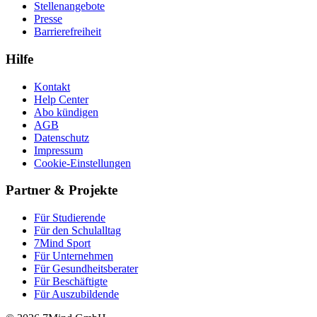
Stellenangebote
Presse
Barrierefreiheit
Hilfe
Kontakt
Help Center
Abo kündigen
AGB
Datenschutz
Impressum
Cookie-Einstellungen
Partner & Projekte
Für Stu­die­rende
Für den Schulalltag
7Mind Sport
Für Unter­neh­men
Für Gesund­heits­be­ra­ter
Für Beschäftigte
Für Auszubildende