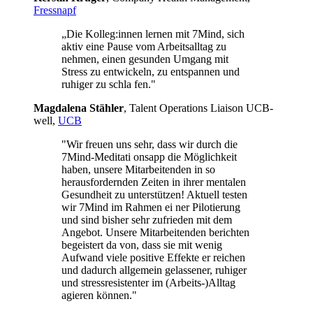
Fressnapf
„Die Kolleg:innen lernen mit 7Mind, sich
aktiv eine Pause vom Arbeitsalltag zu
nehmen, einen gesunden Umgang mit
Stress zu entwickeln, zu entspannen und
ruhiger zu schla fen."
Mag­da­lena Stäh­ler
, Talent Operations Liaison UCB­
well,
UCB
"Wir freuen uns sehr, dass wir durch die
7Mind-Meditati onsapp die Möglichkeit
haben, unsere Mitarbeitenden in so
herausfordernden Zeiten in ihrer mentalen
Gesundheit zu unterstützen! Aktuell testen
wir 7Mind im Rahmen ei ner Pilotierung
und sind bisher sehr zufrieden mit dem
Angebot. Unsere Mitarbeitenden berichten
begeistert da von, dass sie mit wenig
Aufwand viele positive Effekte er reichen
und dadurch allgemein gelassener, ruhiger
und stressresistenter im (Arbeits-)Alltag
agieren können."