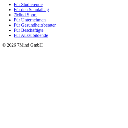
Für Stu­die­rende
Für den Schulalltag
7Mind Sport
Für Unter­neh­men
Für Gesund­heits­be­ra­ter
Für Beschäftigte
Für Auszubildende
© 2026 7Mind GmbH