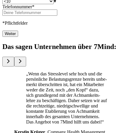
▾
Telefonnummer*
*Pflichtfelder
Weiter
Das sagen Unternehmen über 7Mind:
„Wenn das Stress­le­vel sehr hoch und die
per­sön­li­che Belas­tungs­grenze bereits unbe­
merkt über­schrit­ten ist, hat ein Mit­ar­bei­ter
weder die Zeit, noch „den Kopf“ dazu,
sich grund­le­gend mit der Acht­sam­keits­
lehre zu beschäf­ti­gen. Daher setzen wir auf
die recht­zei­tige, nied­rig­schwel­lige und
kon­stante Eta­blie­rung von Acht­sam­keit
inner­halb des gesam­ten Unterneh­mens.
Das Ange­bot von 7Mind hilft uns dabei!“
Kers­tin Krüger
, Com­pany Health Manage­ment,