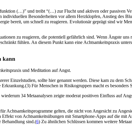
funktion (…)” und treibt “(…) zur Flucht und aktiven oder passiven V
 individuellen Besonderheiten vor allem Herzklopfen, Anstieg des Blu
ergie bereit, um schnell zu reagieren. Evolutionär geprägt sind wir Me
uationen zu reagieren, die potentiell gefährlich sind. Wenn Ängste un
eschränkt fühlen. An diesem Punkt kann eine Achtsamkeitspraxis unters
en kann
mkeitspraxis und Meditation auf Angst.
rer Einzelstudien, sollte hier genannt werden. Diese kam zu dem Schl
che Erkrankung.(3) Für Menschen in Risikogruppen macht es besonders 
wiederum 34 Metaanalysen zeigte moderat positiven Einfluss auf Angs
für Achtsamkeitsprogramme gelten, die nicht von Angesicht zu Angesich
ven Effekt von Achtsamkeitsübungen mit Smartphone-Apps auf die mit
r Behandlung sind.(
6
) Zu ähnlichen Schlüssen kommen weitere Metaan