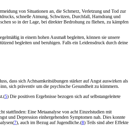
ermeidung von Situationen an, die Schmerz, Verletzung und Tod zur
tdrucks, schnelle Atmung, Schwitzen, Durchfall, Harndrang und
nschen so in der Lage, bei direkter Bedrohung zu fliehen, zu kämpfen
s regelmäßig in einem hohen Ausmaß begleiten, können sie unsere
tützend begleiten und beruhigen. Falls ein Leidensdruck durch deine
uss, dass sich Achtsamkeitsübungen stärker auf Angst auswirken als
Sinn, sich präventiv um die psychische Gesundheit zu kümmern.
t.(
5
) Die positiven Ergebnisse bezogen sich auf selbstangeleitete
t stattfinden: Eine Metaanalyse von acht Einzelstudien mit
 Angst und Depression einhergehenden Symptomen nah. Dies konnte
alysen(
7
), auch im Bezug auf Jugendliche.(
8
) Teils sind aber Effekte