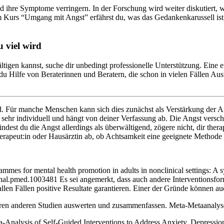
ihre Symptome verringern. In der Forschung wird weiter diskutiert, wie
 Kurs “Umgang mit Angst” erfährst du, was das Gedankenkarussell ist,
u viel wird
tigen kannst, suche dir unbedingt professionelle Unterstützung. Eine e
 du Hilfe von Beraterinnen und Beratern, die schon in vielen Fällen A
. Für manche Menschen kann sich dies zunächst als Verstärkung der Ang
 sehr individuell und hängt von deiner Verfassung ab. Die Angst versch
est du die Angst allerdings als überwältigend, zögere nicht, dir ther
rapeut:in oder Hausärztin ab, ob Achtsamkeit eine geeignete Methode f
mmes for mental health promotion in adults in nonclinical settings: A s
al.pmed.1003481 Es sei angemerkt, dass auch andere Interventionsform
len Fällen positive Resultate garantieren. Einer der Gründe können a
reren anderen Studien auswerten und zusammenfassen. Meta-Metaanal
ta-Analysis of Self-Guided Interventions to Address Anxiety, Depressi