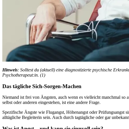
Hin­weis
: Solltest du (aktuell) eine diagnostizierte psychische Erkra
Psychotherapeut:in. (1)
Das täg­li­che Sich-Sorgen-Machen
Nie­mand ist frei von Ängs­ten, auch wenn es vielleicht manchmal s
selbst oder anderen eingestehen, ist eine andere Frage.
Spezifische Ängste wie Flugangst, Höhenangst oder Prüfungsangst si
alltägliche Begleiterin sein. Auch durch tagtägliche oder gar unbekan
Was ist Angst – und kann sie sinnvoll sein?