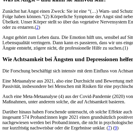
Zunächst hat Angst einen Zweck: Sie ist eine “(…) Warn- und Schutz
Folge haben können.”(2) Körperliche Symptome der Angst sind neben
Übelkeit. Unser Körper stellt so über das vegetative Nervensystem En
oder zu erstarren.(
2
)
Angst gehört zum Leben dazu. Die Emotion hilft uns, sensibel auf Sit
Lebensqualität verringern. Dann kann es passieren, dass wir uns eing
Ängste entsteht, zögere nicht, dir professionelle Hilfe zu suchen.(1)
Wie Achtsamkeit bei Ängsten und Depres­sio­nen helf
Die Forschung beschäftigt sich intensiv mit dem Einfluss von Achtsa
Eine Metaanalyse aus 2021, also eine Durchsicht und Bewertung mehre
Passivität, insbesondere bei Menschen mit Risiken für eine psychis
Auch eine Meta-Metaanalyse (4) aus der Covid-Pandemie (2020) von 
Maßnahmen, unter anderem solche, die auf Achtsamkeit basieren.
Darüber hinaus haben Forschende untersucht, ob solche Effekte auch 
insgesamt 574 Proband:innen legte 2021 einen grundsätzlich positi
nachgewiesen werden bei Proband:innen, die nicht in psychologische
nur kurzfristig nachweisbar oder die Ergebnisse unklar. (
7
) (
9
)