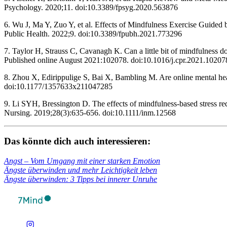
Psychology. 2020;11. doi:10.3389/fpsyg.2020.563876
6. Wu J, Ma Y, Zuo Y, et al. Effects of Mindfulness Exercise Guided
Public Health. 2022;9. doi:10.3389/fpubh.2021.773296
7. Taylor H, Strauss C, Cavanagh K. Can a little bit of mindfulness 
Published online August 2021:102078. doi:10.1016/j.cpr.2021.102078
8. Zhou X, Edirippulige S, Bai X, Bambling M. Are online mental heal
doi:10.1177/1357633x211047285 ‌
9. Li SYH, Bressington D. The effects of mindfulness‐based stress redu
Nursing. 2019;28(3):635-656. doi:10.1111/inm.12568
Das könnte dich auch inter­es­sie­ren:
Angst – Vom Umgang mit einer star­ken Emo­tion
Ängste über­win­den und mehr Leich­tig­keit leben
Ängste über­win­den: 3 Tipps bei inne­rer Unruhe