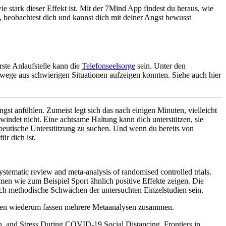
 stark dieser Effekt ist. Mit der 7Mind App findest du heraus, wie
 beobachtest dich und kannst dich mit deiner Angst bewusst
rste Anlaufstelle kann die
Telefonseelsorge
sein. Unter den
uswege aus schwierigen Situationen aufzeigen konnten. Siehe auch hier
st anfühlen. Zumeist legt sich das nach einigen Minuten, vielleicht
windet nicht. Eine achtsame Haltung kann dich unterstützen, sie
apeutische Unterstützung zu suchen. Und wenn du bereits von
ür dich ist.
ystematic review and meta-analysis of randomised controlled trials.
en wie zum Beispiel Sport ähnlich positive Effekte zeigen. Die
uch methodische Schwächen der untersuchten Einzelstudien sein.
ysen wiederum fassen mehrere Metaanalysen zusammen.
on, and Stress During COVID-19 Social Distancing. Frontiers in