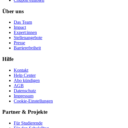
Coupon einlösen
Über uns
Das Team
Impact
Expert:innen
Stellenangebote
Presse
Barrierefreiheit
Hilfe
Kontakt
Help Center
Abo kündigen
AGB
Datenschutz
Impressum
Cookie-Einstellungen
Partner & Projekte
Für Stu­die­rende