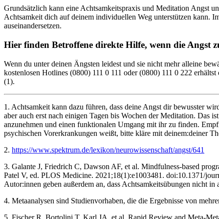
Grundsätzlich kann eine Achtsamkeitspraxis und Meditation Angst und 
Achtsamkeit dich auf deinem individuellen Weg unterstützen kann. Im
auseinandersetzen.
Hier finden Betroffene direkte Hilfe, wenn die Angst z
Wenn du unter deinen Ängsten leidest und sie nicht mehr alleine bewäl
kostenlosen Hotlines (0800) 111 0 111 oder (0800) 111 0 222 erhältst
(1).
1. Achtsamkeit kann dazu führen, dass deine Angst dir bewusster wird
aber auch erst nach einigen Tagen bis Wochen der Meditation. Das ist
anzunehmen und einen funktionalen Umgang mit ihr zu finden. Empfind
psychischen Vorerkrankungen weißt, bitte kläre mit deinem:deiner The
2.
https://www.spektrum.de/lexikon/neurowissenschaft/angst/641
3. Galante J, Friedrich C, Dawson AF, et al. Mindfulness-based progra
Patel V, ed. PLOS Medicine. 2021;18(1):e1003481. doi:10.1371/journ
Autor:innen geben außerdem an, dass Achtsamkeitsübungen nicht in al
4. Metaanalysen sind Studienvorhaben, die die Ergebnisse von meh
5. Fischer R, Bortolini T, Karl JA, et al. Rapid Review and Meta-Me