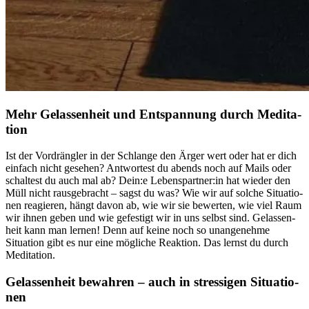
Mehr Gelas­sen­heit und Ent­span­nung durch Medi­ta­
tion
Ist der Vor­dräng­ler in der Schlange den Ärger wert oder hat er dich
ein­fach nicht gese­hen? Ant­wor­test du abends noch auf Mails oder
schal­test du auch mal ab? Dein:e Lebenspartner:in hat wieder den
Müll nicht rausgebracht – sagst du was? Wie wir auf solche Situa­tio­
nen reagie­ren, hängt davon ab, wie wir sie bewer­ten, wie viel Raum
wir ihnen geben und wie gefes­tigt wir in uns selbst sind. Gelas­sen­
heit kann man lernen! Denn auf keine noch so unangenehme
Situation gibt es nur eine mögliche Reaktion. Das lernst du durch
Meditation.
Gelas­sen­heit bewah­ren – auch in stres­si­gen Situa­tio­
nen