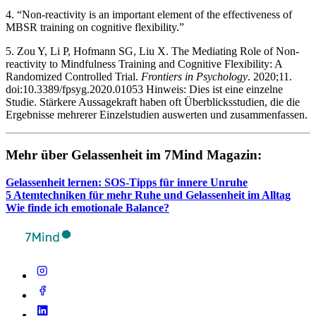
4. “Non-reactivity is an important element of the effectiveness of
MBSR training on cognitive flexibility.”
5. Zou Y, Li P, Hofmann SG, Liu X. The Mediating Role of Non-
reactivity to Mindfulness Training and Cognitive Flexibility: A
Randomized Controlled Trial.
Frontiers in Psychology
. 2020;11.
doi:10.3389/fpsyg.2020.01053 Hinweis: Dies ist eine einzelne
Studie. Stärkere Aussagekraft haben oft Überblicksstudien, die die
Ergebnisse mehrerer Einzelstudien auswerten und zusammenfassen.
Mehr über Gelas­sen­heit im 7Mind Maga­zin:
Gelas­sen­heit lernen: SOS-Tipps für innere Unruhe
5 Atem­tech­ni­ken für mehr Ruhe und Gelas­sen­heit im Alltag
Wie finde ich emo­tio­nale Balance?