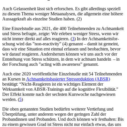
Auch Gelassenheit lässt sich erforschen. Es gibt allerdings speziell
zu diesem Thema weniger Metaanalysen, die allgemein eine höhere
Aussagekraft als einzelne Studien haben. (2)
Eine Einzelstudie aus 2021, die 400 Teilnehmenden zu Achtsamkeit
und Stress befragte, zeigte: Wir erleben weniger Stress, wenn wir
nicht immer direkt auf alles reagieren. (
3
) In der Acht­sam­keits­for­
schung wird das ”non-reac­tivity” (4) genannt – damit ist gemeint,
dass wir eine Situa­tion erst einmal erfas­sen und beob­ach­ten, bevor
wir darauf reagie­ren. Andersherum können wir uns auch vor der
Entstehung von Stress schützen, in dem wir achtsam handeln – in
der For­schung auch ”acting with awa­ren­ess” genannt.
Auch eine 2020 veröffentlichte Einzelstudie mit 54 Teilnehmenden
an Kursen in
Achtsamkeitsbasierter Stressreduktion (ABSR)
bestätigt: “Nicht-Reagieren ist ein wichtiges Element der
Wirksamkeit von ABSR-Trainings auf die kognitive Flexibilität.”
Der Effekt konnte nach der sechsten Kurswoche nachgewiesen
werden. (
5
)
Die oben genannten Studien bedürfen weiterer Vertiefung und
Überprüfung, unter anderem wegen der geringen Zahl der
Probandinnen und Probanden. Und doch können wir festhalten: Bis
zu einem gewissen Grad ist Stress nicht nur einfach etwas, das uns