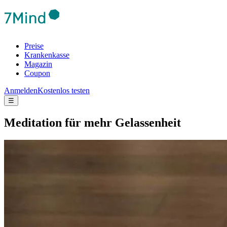
Preise
Krankenkasse
Magazin
Coupon
Anmelden
Kostenlos testen
☰
Medi­ta­tion für mehr Gelas­sen­heit