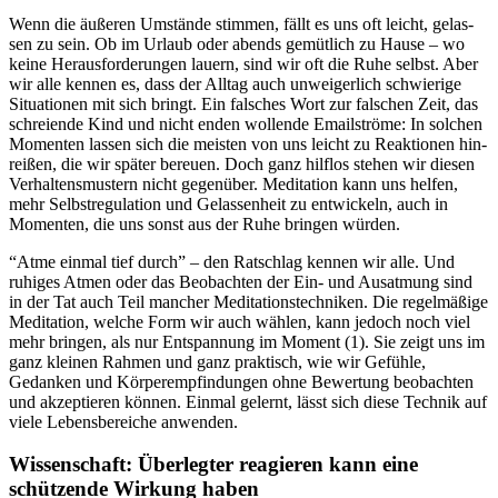
Wenn die äuße­ren Umstände stim­men, fällt es uns oft leicht, gelas­
sen zu sein. Ob im Urlaub oder abends gemüt­lich zu Hause – wo
keine Her­aus­for­de­run­gen lauern, sind wir oft die Ruhe selbst. Aber
wir alle kennen es, dass der Alltag auch unweigerlich schwierige
Situationen mit sich bringt. Ein falsches Wort zur falschen Zeit, das
schreiende Kind und nicht enden wollende Emailströme: In sol­chen
Momen­ten lassen sich die meisten von uns leicht zu Reak­tio­nen hin­
rei­ßen, die wir später bereuen. Doch ganz hilf­los stehen wir diesen
Verhaltensmustern nicht gegen­über. Medi­ta­tion kann uns helfen,
mehr Selbstregulation und Gelas­sen­heit zu ent­wi­ckeln, auch in
Momen­ten, die uns sonst aus der Ruhe brin­gen würden.
“Atme einmal tief durch” – den Ratschlag kennen wir alle. Und
ruhiges Atmen oder das Beobachten der Ein- und Ausatmung sind
in der Tat auch Teil mancher Meditationstechniken. Die regelmäßige
Meditation, welche Form wir auch wählen, kann jedoch noch viel
mehr bringen, als nur Entspannung im Moment (1). Sie zeigt uns im
ganz kleinen Rahmen und ganz praktisch, wie wir Gefühle,
Gedanken und Körperempfindungen ohne Bewertung beobachten
und akzeptieren können. Einmal gelernt, lässt sich diese Technik auf
viele Lebensbereiche anwenden.
Wissenschaft:
Über­leg­ter reagie­ren kann eine
schützende Wirkung haben