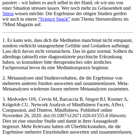
passiert – wir haben es auch selbst in der Hand, ob wir uns von
einer Situation stressen lassen. Wer noch mehr zu Gelassenheit und
Stress
wissen möchte: Die Ergebnisse der obigen Studien greifen
wir auch in einem
“Science Snack”
zum Thema Stressresilienz im
7Mind Magazin auf.
1. Es kann sein, dass dich die Meditation manchmal nicht entspannt,
sondern vielleicht unangenehme Gefühle und Gedanken aufbringt.
Lass dich davon nicht verunsichern. Das ist ganz normal. Solltest du
allerdings (aktuell) eine diagnostizierte psychische Erkrankung
haben, so konsultiere bitte therapeutisches oder ärztliches
Fachpersonal bevor du eine Meditationspraxis beginnst.
2. Metaanalysen sind Studienvorhaben, die die Ergebnisse von
mehreren anderen Studien auswerten und zusammenfassen. Meta-
Metaanalysen wiederum fassen mehrere Metaanalysen zusammen.
3. Medvedev ON, Cervin M, Barcaccia B, Siegert RJ, Roemer A,
Krägeloh CU. Network Analysis of Mindfulness Facets, Affect,
Compassion, and Distress. Mindfulness. Published online
November 26, 2020. doi:10.1007/s12671-020-01555-8 Hinweis:
Dies ist eine einzelne Studie und damit in ihrer Aussagekraft
begrenzt. Mehr Relevanz haben oft Überblicksstudien, die die
Ergebnisse mehrerer Einzelstudien auswerten und zusammenfassen.