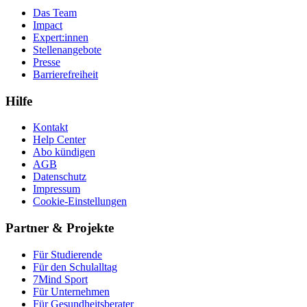
Das Team
Impact
Expert:innen
Stellenangebote
Presse
Barrierefreiheit
Hilfe
Kontakt
Help Center
Abo kündigen
AGB
Datenschutz
Impressum
Cookie-Einstellungen
Partner & Projekte
Für Stu­die­rende
Für den Schulalltag
7Mind Sport
Für Unter­neh­men
Für Gesund­heits­be­ra­ter