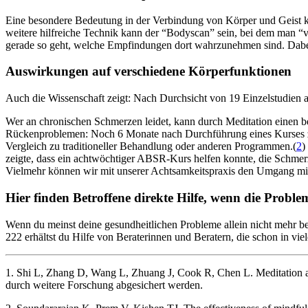
Eine beson­dere Bedeu­tung in der Ver­bin­dung von Körper und Geist
weitere hilfreiche Technik kann der “Bodyscan” sein, bei dem man 
gerade so geht, welche Empfindungen dort wahrzunehmen sind. Dabei g
Auswirkungen auf verschiedene Körperfunktionen
Auch die Wissenschaft zeigt: Nach Durchsicht von 19 Einzelstudien 
Wer an chronischen Schmerzen leidet, kann durch Meditation einen 
Rückenproblemen: Noch 6 Monate nach Durchführung eines Kurses zur
Vergleich zu traditioneller Behandlung oder anderen Programmen.(
2
)
zeigte, dass ein achtwöchtiger ABSR-Kurs helfen konnte, die Schmerz
Vielmehr können wir mit unserer Achtsamkeitspraxis den Umgang mit
Hier finden Betroffene direkte Hilfe, wenn die Proble
Wenn du meinst deine gesundheitlichen Probleme allein nicht mehr b
222 erhältst du Hilfe von Beraterinnen und Beratern, die schon in vi
1. Shi L, Zhang D, Wang L, Zhuang J, Cook R, Chen L. Meditation a
durch weitere Forschung abgesichert werden.