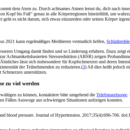
 kommt dem Atem zu. Durch acht­sa­mes Atmen lernst du, dich nach inn
“von Kopf bis Fuß” genau in alle Körperregionen hineinfühlt, um wa
eht es nicht darum, sich etwas einzureden oder seinen Körper irgendw
aus 2021 kann regelmäßiges Meditieren vermutlich helfen,
Schlaf­pro­bl
besseren Umgang damit finden und so Linderung erfahren. Dazu zeigt e
 Achtsamkeitsbasierten Stressreduktion (ABSR) zeigen Probandinnen 
 Ähnliches lässt sich insbesondere für Kopfschmerzen und deren Intens
intensität der Teilnehmenden zu reduzieren.(
3
) All dies heißt jedoch n
 Schmerzen unterstützen.
me zu viel werden
ewältigen zu können, kontaktiere bitte umgehend die
Telefonseelsorge
.
elen Fällen Auswege aus schwierigen Situationen aufzeigen konnten.
nd blood pressure. Journal of Hypertension. 2017;35(4):696-706. doi