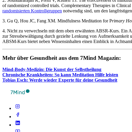
2. Soundararajan K, Prem V, Kishen TJ. The effectiveness of mindfuln
of randomized controlled trials. Complementary Therapies in Clinica
randomisierten Kontrollgruppen
notwendig sind, um den langfristige
3. Gu Q, Hou JC, Fang XM. Mindfulness Meditation for P
rimary He
4. Nicht zu verwechseln mit dem oben erwähnten ABSR-Kurs. Ein Ach
zur Stressbewältigung durch gezielte Lenkung von Aufmerksamkeit u
ABSM-Kurs bietet neben Wissensinhalten einen Einblick in Achtsamk
Mehr über Gesund­heit aus dem 7Mind Maga­zin:
Mind-Body-Medi­zin: Die Kunst der Selbst­hei­lung
Chro­ni­sche Krank­hei­ten: So kann Medi­ta­tion Hilfe leis­ten
Tobias Esch: Werde wieder Experte für deine Gesund­heit