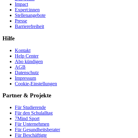
Impact
Expert:innen
Stellenangebote
Presse
Barrierefreiheit
Hilfe
Kontakt
Help Center
Abo kündigen
AGB
Datenschutz
Impressum
Cookie-Einstellungen
Partner & Projekte
Für Stu­die­rende
Für den Schulalltag
7Mind Sport
Für Unter­neh­men
Für Gesund­heits­be­ra­ter
Für Beschäftigte