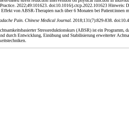
ess-based stress reduction intervention on physical function in indivi
l Practice. 2022;49:101623. doi:10.1016/j.ctcp.2022.101623 ‌Hinweis: 
n Effekt von ABSR-Therapien nach über 6 Monaten bei Patient:innen m
adache Pain. Chinese Medical Journal.
2018;131(7):829-838. doi:10.
tsamkeitsbasierter Stressreduktionskurs (ABSR) ist ein Programm, d
nd durch Entwicklung, Einübung und Stabilisierung erweiterter Acht
eitstechniken.