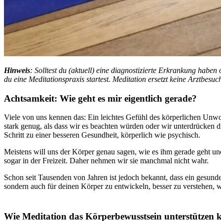
Hin­weis
: Solltest du (aktuell) eine diagnostizierte Erkrankung haben
du eine Meditationspraxis startest. Meditation ersetzt keine Arztbesu
Acht­sam­keit: Wie geht es mir eigent­lich gerade?
Viele von uns kennen das: Ein leich­tes Gefühl des körperlichen Unwo
stark genug, als dass wir es beach­ten würden oder wir unter­drü­cken di
Schritt zu einer bes­se­ren Gesund­heit, körperlich wie psychisch.
Meistens will uns der Körper genau sagen, wie es ihm gerade geht und wa
sogar in der Frei­zeit. Daher nehmen wir sie manchmal nicht wahr.
Schon seit Tau­sen­den von Jahren ist jedoch bekannt, dass ein gesun­der
sondern auch für deinen Körper zu ent­wi­ckeln, besser zu ver­ste­hen, w
Wie Medi­ta­tion das Körperbewusstsein unterstützen