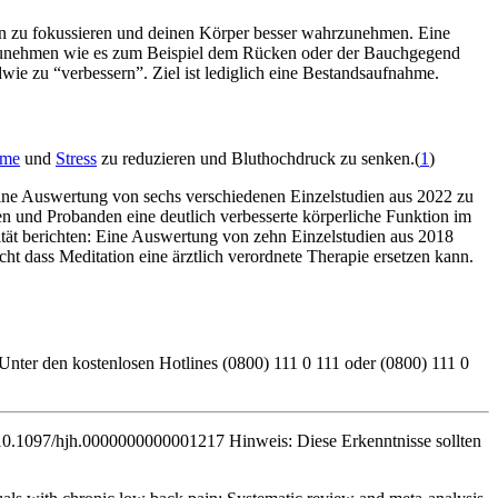
en zu fokus­sie­ren und deinen Körper besser wahrzunehmen. Eine
hrzunehmen wie es zum Beispiel dem Rücken oder der Bauchgegend
ie zu “verbessern”. Ziel ist lediglich eine Bestandsaufnahme.
e­me
und
Stress
zu reduzieren und Bluthochdruck zu senken.(
1
)
ine Auswertung von sechs verschiedenen Einzelstudien aus 2022 zu
und Probanden eine deutlich verbesserte körperliche Funktion im
ität berichten: Eine Auswertung von zehn Einzelstudien aus 2018
icht dass Meditation eine ärztlich verordnete Therapie ersetzen kann.
 Unter den kostenlosen Hotlines (0800) 111 0 111 oder (0800) 111 0
:10.1097/hjh.0000000000001217 Hinweis: Diese Erkenntnisse sollten