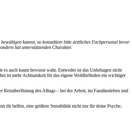
 bewältigen kannst, so konsultiere bitte ärztliches Fachpersonal bevor
 sondern hat unterstützenden Charakter.
r es auch kaum bewusst wahr. Ent­we­der ist das Unbe­ha­gen nicht
i ist mehr Acht­sam­keit für das eigene Wohl­be­fin­den ein wich­ti­ger
 Reiz­über­flu­tung des All­tags – bei der Arbeit, im Familienleben und
ir helfen, eine grö­ßere Sen­si­bi­li­tät nicht nur für deine Psyche,