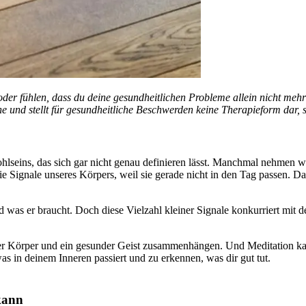
 oder fühlen, dass du deine gesundheitlichen Probleme allein nicht mehr
che und stellt für gesundheitliche Beschwerden keine Therapieform dar,
hl­seins, das sich gar nicht genau definieren lässt. Manchmal nehmen wi
e Signale unse­res Kör­pers, weil sie gerade nicht in den Tag passen. Dabe
s er braucht. Doch diese Viel­zahl klei­ner Signale kon­kur­riert mit der
 Körper und ein gesun­der Geist zusam­men­hän­gen. Und Medi­ta­tion kann d
as in deinem Inne­ren pas­siert und zu erken­nen, was dir gut tut.
 kann