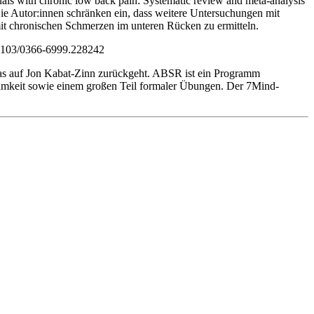
duals with chronic low back pain: Systematic review and meta-analysis
Die Autor:innen schränken ein, dass weitere Untersuchungen mit
it chronischen Schmerzen im unteren Rücken zu ermitteln.
4103/0366-6999.228242
as auf Jon Kabat-Zinn zurückgeht. ABSR ist ein Programm
samkeit sowie einem großen Teil formaler Übungen. Der 7Mind-