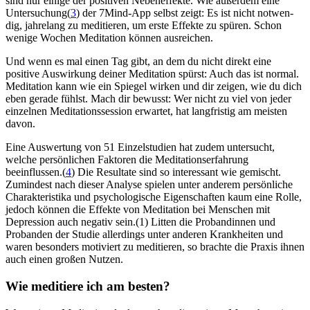
sind nur einige der posi­ti­ven Neben­ef­fekte. Wie außerdem eine
Untersuchung(
3
) der 7Mind-App selbst zeigt: Es ist nicht not­wen­
dig, jah­re­lang zu medi­tie­ren, um erste Effekte zu spüren. Schon
wenige Wochen Medi­ta­tion können ausreichen.
Und wenn es mal einen Tag gibt, an dem du nicht direkt eine
positive Auswirkung deiner Meditation spürst: Auch das ist normal.
Meditation kann wie ein Spiegel wirken und dir zeigen, wie du dich
eben gerade fühlst. Mach dir bewusst: Wer nicht zu viel von jeder
einzelnen Meditationssession erwartet, hat langfristig am meisten
davon.
Eine Auswertung von 51 Einzelstudien hat zudem untersucht,
welche persönlichen Faktoren die Meditationserfahrung
beeinflussen.(
4
) Die Resultate sind so interessant wie gemischt.
Zumindest nach dieser Analyse spielen unter anderem persönliche
Charakteristika und psychologische Eigenschaften kaum eine Rolle,
jedoch können die Effekte von Meditation bei Menschen mit
Depression auch negativ sein.(1) Litten die Probandinnen und
Probanden der Studie allerdings unter anderen Krankheiten und
waren besonders motiviert zu meditieren, so brachte die Praxis ihnen
auch einen großen Nutzen.
Wie medi­tiere ich am besten?