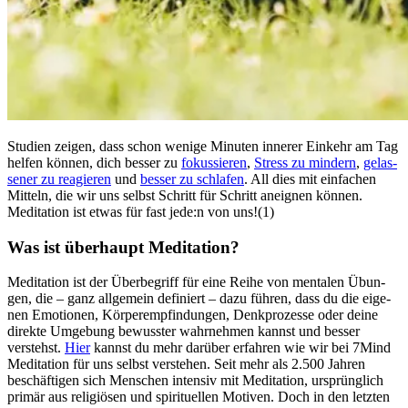
Stu­dien zeigen, dass schon wenige Minu­ten inne­rer Ein­kehr am Tag
helfen können, dich besser zu
fokus­sie­ren
,
Stress zu min­dern
,
gelas­
se­ner zu reagieren
und
besser zu schlafen
. All dies mit ein­fa­chen
Mit­teln, die wir uns selbst Schritt für Schritt aneignen können.
Meditation ist etwas für fast jede:n von uns!(1)
Was ist über­haupt Medi­ta­tion?
Medi­ta­tion ist der Über­be­griff für eine Reihe von men­ta­len Übun­
gen, die – ganz all­ge­mein defi­niert – dazu führen, dass du die eige­
nen Emotionen, Körperempfindungen, Denk­pro­zesse oder deine
direkte Umgebung bewusster wahrnehmen kannst und besser
verstehst.
Hier
kannst du mehr darüber erfahren wie wir bei 7Mind
Meditation für uns selbst verstehen. Seit mehr als 2.500 Jahren
beschäf­ti­gen sich Men­schen inten­siv mit Medi­ta­tion, ursprüng­lich
primär aus reli­giö­sen und spi­ri­tu­el­len Moti­ven. Doch in den letz­ten