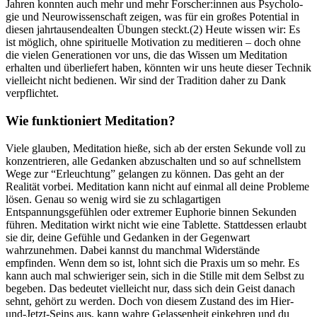
Jahren konn­ten auch mehr und mehr Forscher:innen aus Psy­cho­lo­
gie und Neu­ro­wis­sen­schaft zeigen, was für ein großes Poten­tial in
diesen jahr­tau­sen­de­al­ten Übun­gen steckt.(2) Heute wissen wir: Es
ist möglich, ohne spirituelle Motivation zu meditieren – doch ohne
die vielen Generationen vor uns, die das Wissen um Meditation
erhalten und überliefert haben, könnten wir uns heute dieser Technik
vielleicht nicht bedienen. Wir sind der Tradition daher zu Dank
verpflichtet.
Wie funk­tio­niert Medi­ta­tion?
Viele glau­ben, Medi­ta­tion hieße, sich ab der ersten Sekunde voll zu
kon­zen­trie­ren, alle Gedan­ken abzuschal­ten und so auf schnells­tem
Wege zur “Erleuch­tung” gelan­gen zu können. Das geht an der
Realität vorbei. Meditation kann nicht auf einmal all deine Probleme
lösen. Genau so wenig wird sie zu schlagartigen
Entspannungsgefühlen oder extremer Euphorie binnen Sekunden
führen. Meditation wirkt nicht wie eine Tablette. Stattdessen erlaubt
sie dir, deine Gefühle und Gedanken in der Gegenwart
wahrzunehmen. Dabei kannst du manchmal Widerstände
empfinden. Wenn dem so ist, lohnt sich die Praxis um so mehr. Es
kann auch mal schwieriger sein, sich in die Stille mit dem Selbst zu
begeben. Das bedeutet vielleicht nur, dass sich dein Geist danach
sehnt, gehört zu werden. Doch von diesem Zustand des im Hier-
und-Jetzt-Seins aus, kann wahre Gelassenheit einkehren und du