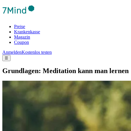
Preise
Krankenkasse
Magazin
Coupon
Anmelden
Kostenlos testen
☰
Grund­la­gen: Meditation kann man lernen