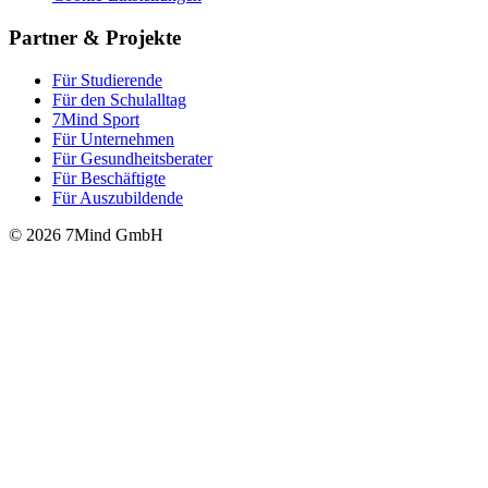
Partner & Projekte
Für Stu­die­rende
Für den Schulalltag
7Mind Sport
Für Unter­neh­men
Für Gesund­heits­be­ra­ter
Für Beschäftigte
Für Auszubildende
© 2026 7Mind GmbH