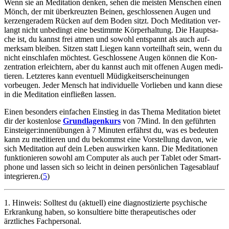
Wenn sie an Medi­ta­tion denken, sehen die meis­ten Men­schen einen
Mönch, der mit über­kreuz­ten Beinen, geschlos­se­nen Augen und
ker­zen­ge­ra­dem Rücken auf dem Boden sitzt. Doch Medi­ta­tion ver­
langt nicht unbedingt eine bestimmte Kör­per­hal­tung. Die Haupt­sa­
che ist, du kannst frei atmen und sowohl ent­spannt als auch auf­
merk­sam blei­ben. Sitzen statt Liegen kann vorteilhaft sein, wenn du
nicht einschlafen möchtest. Geschlos­sene Augen können die Kon­
zen­tra­tion erleichtern, aber du kannst auch mit offe­nen Augen medi­
tie­ren. Letzteres kann eventuell Müdigkeitserscheinungen
vorbeugen. Jeder Mensch hat indi­vi­du­elle Vor­lie­ben und kann diese
in die Medi­ta­tion ein­flie­ßen lassen.
Einen beson­ders ein­fa­chen Ein­stieg in das Thema Medi­ta­tion bietet
dir der kos­ten­lose
Grund­la­gen­kurs
von 7Mind. In den geführ­ten
Ein­stei­ger:innen­übun­gen à 7 Minu­ten erfährst du, was es bedeu­ten
kann zu medi­tie­ren und du bekommst eine Vor­stel­lung davon, wie
sich Medi­ta­tion auf dein Leben aus­wir­ken kann. Die Medi­ta­tio­nen
funk­tio­nie­ren sowohl am Computer als auch per Tablet oder Smart­
phone und lassen sich so leicht in deinen persönlichen Tagesablauf
integrieren.(
5
)
1. Hinweis: Solltest du (aktuell) eine diagnostizierte psychische
Erkrankung haben, so konsultiere bitte therapeutisches oder
ärztliches Fachpersonal.