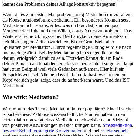
kannst den Problemen deines Alltags konstruktiv begegnen.
Wenn du es zum ersten Mal probierst, mag Meditation dir vor allem
als Konzentrationsübung erscheinen. Ein besonderes Können setzt
Meditation nicht voraus. Alles, was du brauchst, sind ein paar
Momente der Ruhe und den Willen, etwas Neues zu pro­bie­ren. Das
Wei­tere ist reine Übungs­sa­che. Die Fähig­keit, deine Auf­merk­sam­
keit über län­gere Zeit aus­zu­rich­ten, ist der Grund­stein aller
Spielarten der Medi­ta­tion. Durch regel­mä­ßige Übung wird sie nach
und nach gestärkt. Bei der Meditation geht es eigentlich nicht
darum, erfolgreich damit zu sein. Trotzdem kannst du am Ende
deiner Praxis manchmal denken, dass es heute ‘nicht so gut geklappt
hat’, zum Beispiel weil viele Gedanken aufkamen. Hier hilft ein
Perspektivwechsel: Alleine, dass du bemerkt hast, was in deinem
Kopf vor sich geht, zeigt, dass du aufmerksam warst. Und das IST
Meditation!
Wie wirkt Medi­ta­tion?
Warum wird das Thema Medi­ta­tion immer popu­lä­rer? Eine Ursache
ist sicher diese: Zahllose wissenschaftliche Studien haben in den
letzten Jahren gezeigt, dass Meditation nachweislich eine Vielzahl
von positiven Auswirkungen mit sich bringen kann.
Stress­re­duk­tion
,
bes­se­rer Schlaf
,
gestei­gerte Konzentration
und mehr
Gelassenheit