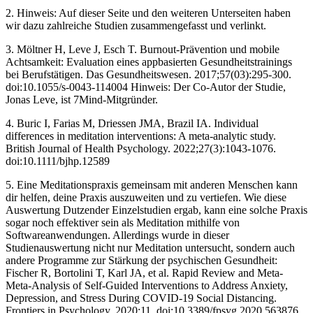
2. Hinweis: Auf dieser Seite und den weiteren Unterseiten haben
wir dazu zahlreiche Studien zusammengefasst und verlinkt.
3. Möltner H, Leve J, Esch T. Burnout-Prävention und mobile
Achtsamkeit: Evaluation eines appbasierten Gesundheitstrainings
bei Berufstätigen. Das Gesundheitswesen. 2017;57(03):295-300.
doi:10.1055/s-0043-114004 Hinweis: Der Co-Autor der Studie,
Jonas Leve, ist 7Mind-Mitgründer.
4. Buric I, Farias M, Driessen JMA, Brazil IA. Individual
differences in meditation interventions: A meta‐analytic study.
British Journal of Health Psychology. 2022;27(3):1043-1076.
doi:10.1111/bjhp.12589
5. Eine Meditationspraxis gemeinsam mit anderen Menschen kann
dir helfen, deine Praxis auszuweiten und zu vertiefen. Wie diese
Auswertung Dutzender Einzelstudien ergab, kann eine solche Praxis
sogar noch effektiver sein als Meditation mithilfe von
Softwareanwendungen. Allerdings wurde in dieser
Studienauswertung nicht nur Meditation untersucht, sondern auch
andere Programme zur Stärkung der psychischen Gesundheit:
Fischer R, Bortolini T, Karl JA, et al. Rapid Review and Meta-
Meta-Analysis of Self-Guided Interventions to Address Anxiety,
Depression, and Stress During COVID-19 Social Distancing.
Frontiers in Psychology. 2020;11. doi:10.3389/fpsyg.2020.563876