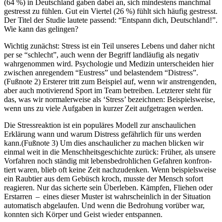
(64 %) in Deutschland gaben dabei an, sich mindestens manchmal
gestresst zu fühlen. Gut ein Viertel (26 %) fühlt sich häufig gestresst.
Der Titel der Studie lautete passend: “Entspann dich, Deutschland!”.
Wie kann das gelingen?
Wichtig zunächst: Stress ist ein Teil unseres Lebens und daher nicht
per se “schlecht”, auch wenn der Begriff landläufig als negativ
wahrgenommen wird. Psychologie und Medizin unterscheiden hier
zwischen anregendem “Eustress” und belastendem “Distress”.
(Fußnote 2) Ersterer tritt zum Beispiel auf, wenn wir anstrengenden,
aber auch motivierend Sport im Team betreiben. Letzterer steht für
das, was wir normalerweise als ‘Stress’ bezeichnen: Beispielsweise,
wenn uns zu viele Aufgaben in kurzer Zeit aufgetragen werden.
Die Stressreaktion ist ein populäres Modell zur anschaulichen
Erklärung wann und warum Distress gefährlich für uns werden
kann.(Fußnote 3) Um dies anschaulicher zu machen blicken wir
einmal weit in die Mensch­heits­ge­schichte zurück: Früher, als unsere
Vor­fah­ren noch ständig mit lebens­be­droh­li­chen Gefah­ren kon­fron­
tiert waren, blieb oft keine Zeit nachzudenken. Wenn beispielsweise
ein Raubtier aus dem Gebüsch kroch, musste der Mensch sofort
reagieren. Nur das sicherte sein Überleben. Kämp­fen, Flie­hen oder
Erstar­ren – eines dieser Muster ist wahr­schein­lich in der Situation
auto­ma­tisch abgelau­fen. Und wenn die Bedro­hung vor­über war,
konnten sich Körper und Geist wieder entspannen.