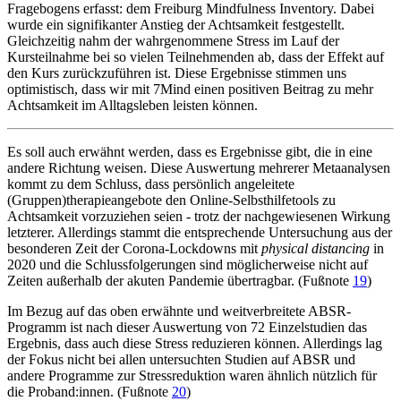
Fragebogens erfasst: dem Freiburg Mindfulness Inventory. Dabei
wurde ein signifikanter Anstieg der Achtsamkeit festgestellt.
Gleichzeitig nahm der wahrgenommene Stress im Lauf der
Kursteilnahme bei so vielen Teilnehmenden ab, dass der Effekt auf
den Kurs zurückzuführen ist. Diese Ergebnisse stimmen uns
optimistisch, dass wir mit 7Mind einen positiven Beitrag zu mehr
Achtsamkeit im Alltagsleben leisten können.
Es soll auch erwähnt werden, dass es Ergebnisse gibt, die in eine
andere Richtung weisen. Diese Auswertung mehrerer Metaanalysen
kommt zu dem Schluss, dass persönlich angeleitete
(Gruppen)therapieangebote den Online-Selbsthilfetools zu
Achtsamkeit vorzuziehen seien - trotz der nachgewiesenen Wirkung
letzterer. Allerdings stammt die entsprechende Untersuchung aus der
besonderen Zeit der Corona-Lockdowns mit
physical distancing
in
2020 und die Schlussfolgerungen sind möglicherweise nicht auf
Zeiten außerhalb der akuten Pandemie übertragbar. (Fußnote
19
)
Im Bezug auf das oben erwähnte und weitverbreitete ABSR-
Programm ist nach dieser Auswertung von 72 Einzelstudien das
Ergebnis, dass auch diese Stress reduzieren können. Allerdings lag
der Fokus nicht bei allen untersuchten Studien auf ABSR und
andere Programme zur Stressreduktion waren ähnlich nützlich für
die Proband:innen. (Fußnote
20
)