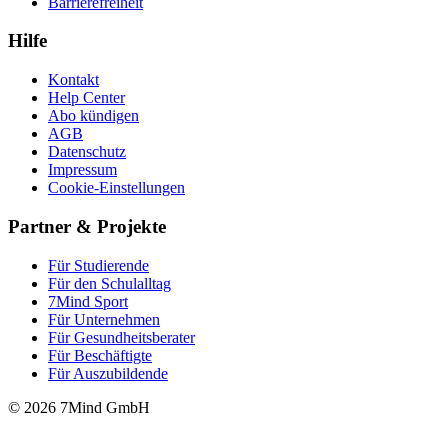
Barrierefreiheit
Hilfe
Kontakt
Help Center
Abo kündigen
AGB
Datenschutz
Impressum
Cookie-Einstellungen
Partner & Projekte
Für Stu­die­rende
Für den Schulalltag
7Mind Sport
Für Unter­neh­men
Für Gesund­heits­be­ra­ter
Für Beschäftigte
Für Auszubildende
© 2026 7Mind GmbH