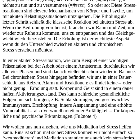
nichts zu tun und zu verstummen (=
freeze
). So oder so: Diese Stress­
re­ak­tio­nen sind cle­vere Mecha­nis­men von Körper und Psyche, um
mit akuten Belas­tungs­si­tua­tio­nen umzu­ge­hen. Die Erholung als
letzter Schritt schließt die klassische Reaktion bei akutem Stress ab.
Wenn die Bedro­hung vor­über ist, brau­chen wir Raum und Zeit, um
wieder zur Ruhe zu kommen, uns zu ent­span­nen und das Gleich­ge­
wicht wie­der­her­zu­stel­len. Die Erholung ist der wich­tigste Aspekt,
wenn du den Unter­schied zwi­schen akutem und chro­ni­schem
Stress ver­ste­hen möch­test.
In einer akuten Stress­si­tua­tion, wie zum Beispiel einer wichtigen
Prä­sen­ta­tion bei der Arbeit oder einem Amtstermin, durch­lau­fen wir
alle vier Phasen und sind danach viel­leicht schon wieder in Balance.
Bei chro­ni­schem Stress hingegen befin­den wir uns in einer Dau­er­
schleife aus Reizen, Alarm und Reak­tionen: es findet keine – oder
nicht genug – Erho­lung statt. Körper und Geist sind in einem dau­er­
haf­ten Akti­vie­rungs­zu­stand. Das kann zahl­rei­che gesund­heit­li­che
Folgen mit sich brin­gen, z.B. Schlaf­stö­run­gen, ein geschwäch­tes
Immun­sys­tem, Erschöp­fung, innere Anspan­nung und eine erhöhte
Vul­nera­bi­li­tät – also Ver­wund­bar­keit oder Anfälligkeit – für kör­per­
li­che und psy­chi­sche Erkran­kun­gen.(Fußnote 4)
Wir wollen uns nun ansehen, wie uns Meditation bei Stress helfen
kann. Eins ist schon mal sicher: Stress können wir nicht einfach so
‘wegmeditieren’ und Mediation garantiert uns auch kein stressfreies