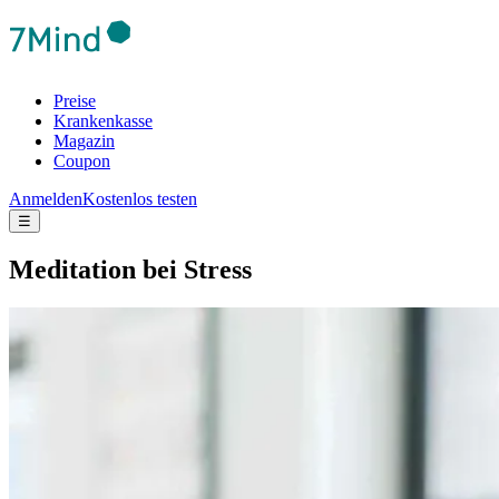
Preise
Krankenkasse
Magazin
Coupon
Anmelden
Kostenlos testen
☰
Medi­ta­tion bei Stress