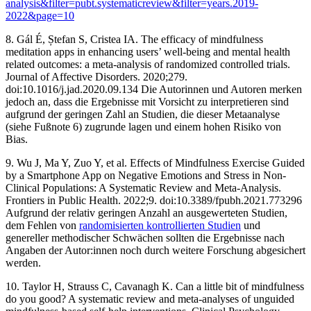
analysis&filter=pubt.systematicreview&filter=years.2019-
2022&page=10
8. Gál É, Ștefan S, Cristea IA. The efficacy of mindfulness
meditation apps in enhancing users’ well-being and mental health
related outcomes: a meta-analysis of randomized controlled trials.
Journal of Affective Disorders. 2020;279.
doi:10.1016/j.jad.2020.09.134 ‌Die Autorinnen und Autoren merken
jedoch an, dass die Ergebnisse mit Vorsicht zu interpretieren sind
aufgrund der geringen Zahl an Studien, die dieser Metaanalyse
(siehe Fußnote 6) zugrunde lagen und einem hohen Risiko von
Bias.
9. Wu J, Ma Y, Zuo Y, et al. Effects of Mindfulness Exercise Guided
by a Smartphone App on Negative Emotions and Stress in Non-
Clinical Populations: A Systematic Review and Meta-Analysis.
Frontiers in Public Health. 2022;9. doi:10.3389/fpubh.2021.773296
‌Aufgrund der relativ geringen Anzahl an ausgewerteten Studien,
dem Fehlen von
randomisierten kontrollierten Studien
und
genereller methodischer Schwächen sollten die Ergebnisse nach
Angaben der Autor:innen noch durch weitere Forschung abgesichert
werden.
10. Taylor H, Strauss C, Cavanagh K. Can a little bit of mindfulness
do you good? A systematic review and meta-analyses of unguided