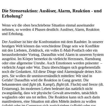
Die Stressreaktion: Aus­lö­ser, Alarm, Reak­tion - und
Erho­lung?
Wenn wir die oben beschriebene Situa­tion einmal aus­ein­an­der
nehmen, so werden 4 Phasen deut­lich: Aus­lö­ser, Alarm, Reak­tion
und Erho­lung.
Der Aus­lö­ser ist hier die Kon­fron­ta­tion mit dem Raub­tier. In unserer
heutigen Welt können das verschiedene Dinge sein wie Konflikte
mit den Liebsten, Zeitdruck, ein volles E-Mail-Postfach oder ein
herausfordernder Vortrag. Dar­auf­hin wird Alarm in unse­rem System
aus­ge­löst. Im Körper bemerkst du viel­leicht Herz­ra­sen, Harn­drang
oder eine all­ge­meine Unruhe. Auch Emo­tio­nen werden prä­sen­ter –
viel­leicht Angst oder Wut. Dazu überschlagen sich gegebenenfalls
noch die Gedan­ken. All diese Dinge sind Alarm­si­gnale deines Kör­
pers. Sie wollen dir unmiss­ver­ständ­lich mit­tei­len: Wir sind in
Gefahr! Dar­auf­hin wird die Reak­tion in Gang gesetzt. Die
bekanntesten sind
fight
(dt. Kampf),
flight
(dt. Flucht) und freeze (dt.
Erstarrung). Im modernen Leben bedeutet das natürlich nicht
zwangsläufig, dass wir physische Gewalt anwenden, tatsächlich
weglaufen oder uns tot stellen. Die Reaktion kann sich auch darin
manifestieren, eine Situation mit allen Mitteln ändern zu wollen
(=
fight
) oder im Gegenzug sich zurückziehen (=
flight
) oder gar