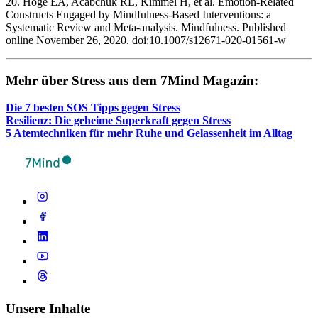
20. Hoge EA, Acabchuk RL, Kimmel H, et al. Emotion-Related
Constructs Engaged by Mindfulness-Based Interventions: a
Systematic Review and Meta-analysis. Mindfulness. Published
online November 26, 2020. doi:10.1007/s12671-020-01561-w ‌
Mehr über Stress aus dem 7Mind Maga­zin:
Die 7 besten SOS Tipps gegen Stress
Resi­li­enz: Die geheime Super­kraft gegen Stress
5 Atem­tech­ni­ken für mehr Ruhe und Gelas­sen­heit im Alltag
Unsere Inhalte