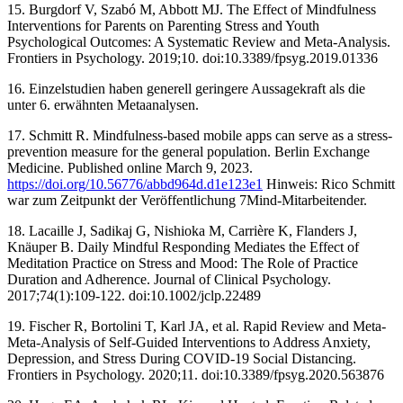
‌15. Burgdorf V, Szabó M, Abbott MJ. The Effect of Mindfulness
Interventions for Parents on Parenting Stress and Youth
Psychological Outcomes: A Systematic Review and Meta-Analysis.
Frontiers in Psychology. 2019;10. doi:10.3389/fpsyg.2019.01336 ‌
16. Einzelstudien haben generell geringere Aussagekraft als die
unter 6. erwähnten Metaanalysen.
17. Schmitt R. Mindfulness-based mobile apps can serve as a stress-
prevention measure for the general population. Berlin Exchange
Medicine. Published online March 9, 2023.
https://doi.org/10.56776/abbd964d.d1e123e1
Hinweis: Rico Schmitt
war zum Zeitpunkt der Veröffentlichung 7Mind-Mitarbeitender.
18. Lacaille J, Sadikaj G, Nishioka M, Carrière K, Flanders J,
Knäuper B. Daily Mindful Responding Mediates the Effect of
Meditation Practice on Stress and Mood: The Role of Practice
Duration and Adherence. Journal of Clinical Psychology.
2017;74(1):109-122. doi:10.1002/jclp.22489 ‌
19. Fischer R, Bortolini T, Karl JA, et al. Rapid Review and Meta-
Meta-Analysis of Self-Guided Interventions to Address Anxiety,
Depression, and Stress During COVID-19 Social Distancing.
Frontiers in Psychology. 2020;11. doi:10.3389/fpsyg.2020.563876 ‌