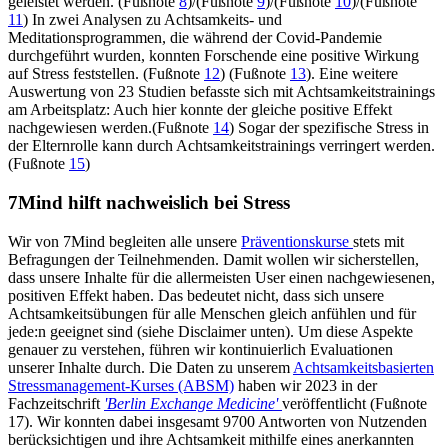
geleistet werden. (Fußnote
8
)/(Fußnote
9
)/(Fußnote
10
)/(Fußnote
11
) In zwei Analysen zu Achtsamkeits- und
Meditationsprogrammen, die während der Covid-Pandemie
durchgeführt wurden, konnten Forschende eine positive Wirkung
auf Stress feststellen. (Fußnote
12
) (Fußnote
13
). Eine weitere
Auswertung von 23 Studien befasste sich mit Achtsamkeitstrainings
am Arbeitsplatz: Auch hier konnte der gleiche positive Effekt
nachgewiesen werden.(Fußnote
14
) Sogar der spezifische Stress in
der Elternrolle kann durch Achtsamkeitstrainings verringert werden.
(Fußnote
15
)
7Mind hilft nachweislich bei Stress
Wir von 7Mind begleiten alle unsere
Präventionskurse
stets mit
Befragungen der Teilnehmenden. Damit wollen wir sicherstellen,
dass unsere Inhalte für die allermeisten User einen nachgewiesenen,
positiven Effekt haben. Das bedeutet nicht, dass sich unsere
Achtsamkeitsübungen für alle Menschen gleich anfühlen und für
jede:n geeignet sind (siehe Disclaimer unten). Um diese Aspekte
genauer zu verstehen, führen wir kontinuierlich Evaluationen
unserer Inhalte durch. Die Daten zu unserem
Achtsamkeitsbasierten
Stressmanagement-Kurses (ABSM)
haben wir 2023 in der
Fachzeitschrift
'Berlin Exchange Medicine'
veröffentlicht (Fußnote
17). Wir konnten dabei insgesamt 9700 Antworten von Nutzenden
berücksichtigen und ihre Achtsamkeit mithilfe eines anerkannten