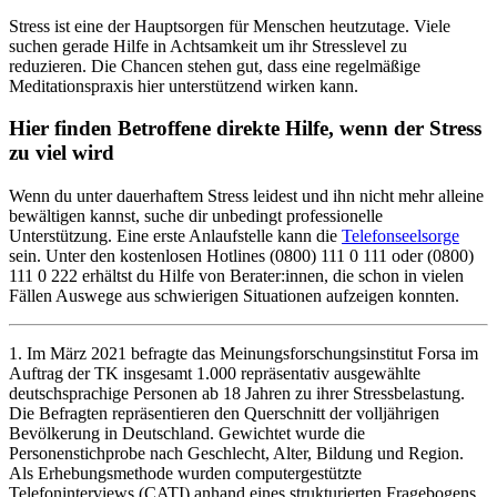
Stress ist eine der Hauptsorgen für Menschen heutzutage. Viele
suchen gerade Hilfe in Achtsamkeit um ihr Stresslevel zu
reduzieren. Die Chancen stehen gut, dass eine regelmäßige
Meditationspraxis hier unterstützend wirken kann.
Hier finden Betroffene direkte Hilfe, wenn der Stress
zu viel wird
Wenn du unter dauerhaftem Stress leidest und ihn nicht mehr alleine
bewältigen kannst, suche dir unbedingt professionelle
Unterstützung. Eine erste Anlaufstelle kann die
Telefonseelsorge
sein. Unter den kostenlosen Hotlines (0800) 111 0 111 oder (0800)
111 0 222 erhältst du Hilfe von Berater:innen, die schon in vielen
Fällen Auswege aus schwierigen Situationen aufzeigen konnten.
1. Im März 2021 befragte das Meinungsforschungsinstitut Forsa im
Auftrag der TK insgesamt 1.000 repräsentativ ausgewählte
deutschsprachige Personen ab 18 Jahren zu ihrer Stressbelastung.
Die Befragten repräsentieren den Querschnitt der volljährigen
Bevölkerung in Deutschland. Gewichtet wurde die
Personenstichprobe nach Geschlecht, Alter, Bildung und Region.
Als Erhebungsmethode wurden computergestützte
Telefoninterviews (CATI) anhand eines strukturierten Fragebogens