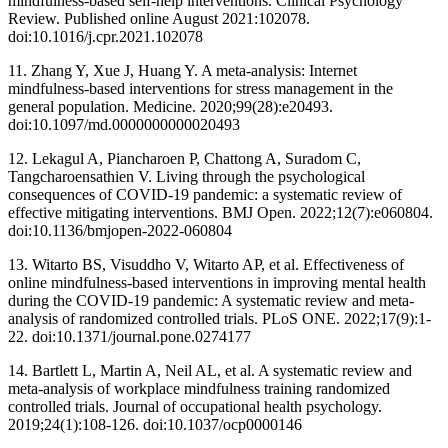
mindfulness-based self-help interventions. Clinical Psychology
Review. Published online August 2021:102078.
doi:10.1016/j.cpr.2021.102078 ‌
11. Zhang Y, Xue J, Huang Y. A meta-analysis: Internet
mindfulness-based interventions for stress management in the
general population. Medicine. 2020;99(28):e20493.
doi:10.1097/md.0000000000020493 ‌
12. Lekagul A, Piancharoen P, Chattong A, Suradom C,
Tangcharoensathien V. Living through the psychological
consequences of COVID-19 pandemic: a systematic review of
effective mitigating interventions. BMJ Open. 2022;12(7):e060804.
doi:10.1136/bmjopen-2022-060804 ‌
13. Witarto BS, Visuddho V, Witarto AP, et al. Effectiveness of
online mindfulness-based interventions in improving mental health
during the COVID-19 pandemic: A systematic review and meta-
analysis of randomized controlled trials. PLoS ONE. 2022;17(9):1-
22. doi:10.1371/journal.pone.0274177 ‌
14. Bartlett L, Martin A, Neil AL, et al. A systematic review and
meta-analysis of workplace mindfulness training randomized
controlled trials. Journal of occupational health psychology.
2019;24(1):108-126. doi:10.1037/ocp0000146 ‌