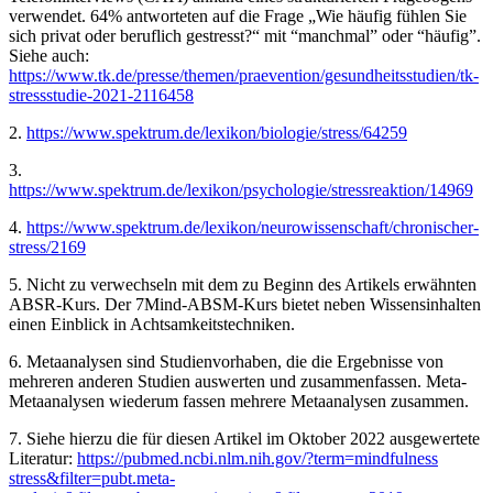
verwendet. 64% antworteten auf die Frage „Wie häufig fühlen Sie
sich privat oder beruflich gestresst?“ mit “manchmal” oder “häufig”.
Siehe auch:
https://www.tk.de/presse/themen/praevention/gesundheitsstudien/tk-
stressstudie-2021-2116458
2.
https://www.spektrum.de/lexikon/biologie/stress/64259
3.
https://www.spektrum.de/lexikon/psychologie/stressreaktion/14969
4.
https://www.spektrum.de/lexikon/neurowissenschaft/chronischer-
stress/2169
5. Nicht zu verwechseln mit dem zu Beginn des Artikels erwähnten
ABSR-Kurs. Der 7Mind-ABSM-Kurs bietet neben Wissensinhalten
einen Einblick in Achtsamkeitstechniken.
6. Metaanalysen sind Studienvorhaben, die die Ergebnisse von
mehreren anderen Studien auswerten und zusammenfassen. Meta-
Metaanalysen wiederum fassen mehrere Metaanalysen zusammen.
7. Siehe hierzu die für diesen Artikel im Oktober 2022 ausgewertete
Literatur:
https://pubmed.ncbi.nlm.nih.gov/?term=mindfulness
stress&filter=pubt.meta-