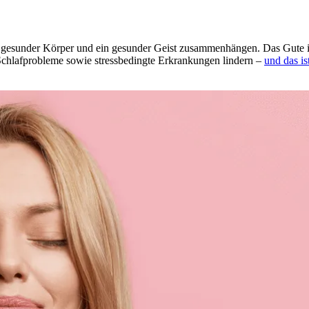
esun­der Körper und ein gesun­der Geist zusam­men­hän­gen. Das Gute ist: 
af­pro­ble­me sowie stress­be­ding­te Erkran­kun­gen lindern –
und das is