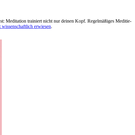
Medi­ta­tion trai­niert nicht nur deinen Kopf. Regel­mä­ßi­ges Medi­tie­
t wissenschaftlich erwiesen
.