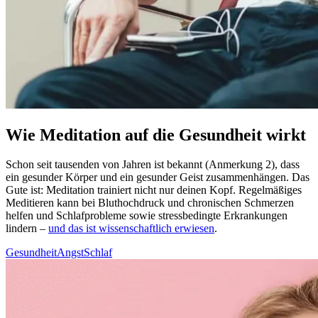
Wie Meditation auf die Gesundheit wirkt
Schon seit tau­sen­den von Jahren ist bekannt (Anmerkung 2), dass
ein gesun­der Körper und ein gesun­der Geist zusam­men­hän­gen. Das
Gute ist: Medi­ta­tion trai­niert nicht nur deinen Kopf. Regel­mä­ßi­ges
Medi­tie­ren kann bei Blut­hoch­druck und chronischen Schmerzen
helfen und Schlaf­pro­ble­me sowie stress­be­ding­te Erkran­kun­gen
lindern –
und das ist wissenschaftlich erwiesen
.
Gesundheit
Angst
Schlaf