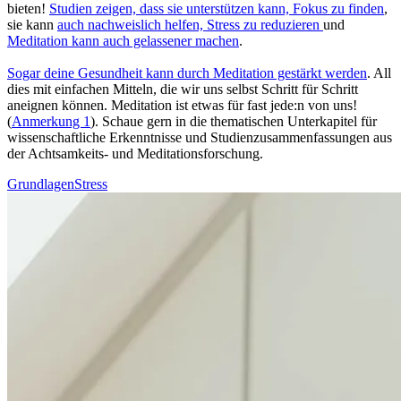
bieten!
Stu­dien zeigen, dass sie unterstützen kann, Fokus zu finden
,
sie kann
auch nachweislich helfen, Stress zu redu­zie­ren
und
Meditation kann auch gelas­se­ner machen
.
Sogar deine Gesund­heit kann durch Medi­ta­tion gestärkt werden
. All
dies mit ein­fa­chen Mit­teln, die wir uns selbst Schritt für Schritt
aneignen können. Meditation ist etwas für fast jede:n von uns!
(
Anmerkung 1
). Schaue gern in die thematischen Unterkapitel für
wissenschaftliche Erkenntnisse und Studienzusammenfassungen aus
der Achtsamkeits- und Meditationsforschung.
Grundlagen
Stress