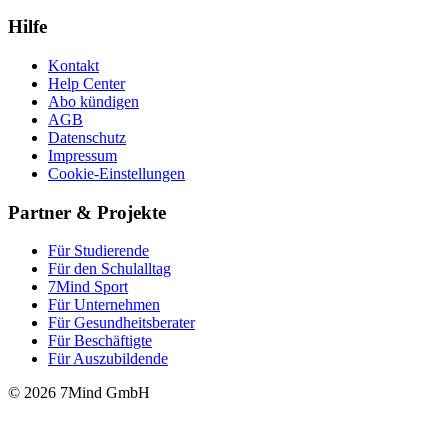
Hilfe
Kontakt
Help Center
Abo kündigen
AGB
Datenschutz
Impressum
Cookie-Einstellungen
Partner & Projekte
Für Stu­die­rende
Für den Schulalltag
7Mind Sport
Für Unter­neh­men
Für Gesund­heits­be­ra­ter
Für Beschäftigte
Für Auszubildende
© 2026 7Mind GmbH