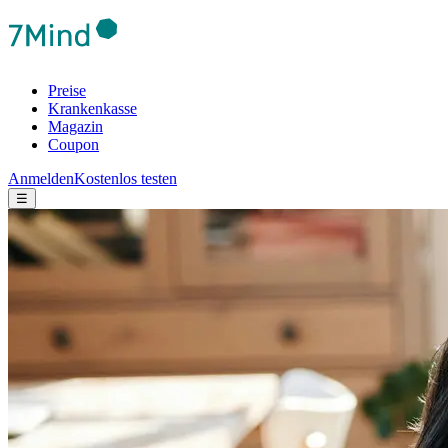
Preise
Krankenkasse
Magazin
Coupon
Anmelden
Kostenlos testen
☰