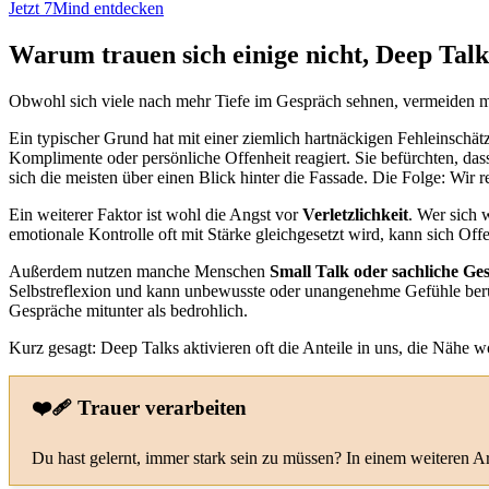
Jetzt 7Mind entdecken
Warum trauen sich einige nicht, Deep Talk
Obwohl sich viele nach mehr Tiefe im Gespräch sehnen, vermeiden ma
Ein typischer Grund hat mit einer ziemlich hartnäckigen Fehleinschä
Komplimente oder persönliche Offenheit reagiert. Sie befürchten, d
sich die meisten über einen Blick hinter die Fassade. Die Folge: Wir r
Ein weiterer Faktor ist wohl die Angst vor
Verletzlichkeit
. Wer sich 
emotionale Kontrolle oft mit Stärke gleichgesetzt wird, kann sich Offe
Außerdem nutzen manche Menschen
Small Talk oder sachliche G
Selbstreflexion und kann unbewusste oder unangenehme Gefühle berühr
Gespräche mitunter als bedrohlich.
Kurz gesagt: Deep Talks aktivieren oft die Anteile in uns, die Nähe wo
❤️‍🩹 Trauer verarbeiten
Du hast gelernt, immer stark sein zu müssen? In einem weiteren A