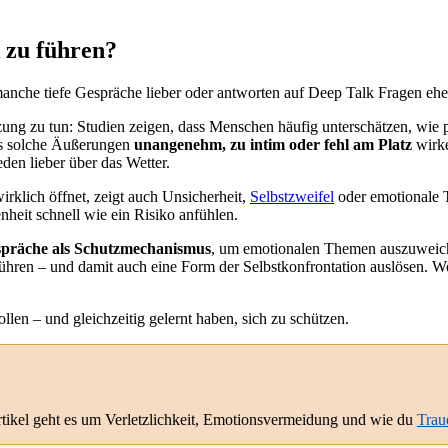
 zu führen?
nche tiefe Gespräche lieber oder antworten auf Deep Talk Fragen eher
tzung zu tun: Studien zeigen, dass Menschen häufig unterschätzen, wie
ass solche Äußerungen
unangenehm, zu intim oder fehl am Platz
wirke
eden lieber über das Wetter.
wirklich öffnet, zeigt auch Unsicherheit,
Selbstzweifel
oder emotionale T
nheit schnell wie ein Risiko anfühlen.
espräche als Schutzmechanismus
, um emotionalen Themen auszuweichen
en – und damit auch eine Form der Selbstkonfrontation auslösen. Wer 
llen – und gleichzeitig gelernt haben, sich zu schützen.
rtikel geht es um Verletzlichkeit, Emotionsvermeidung und wie du
Trau