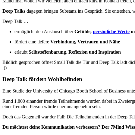
Manchmal wollen wir vielleicht auch einfach kurz in Kontakt treten,
Deep Talks
dagegen bringen Substanz ins Gespräch. Sie entstehen, we
Deep Talk …
ermöglicht den Austausch über
Gefühle,
persönliche Werte
un
fördert eine tiefere
Verbindung, Vertrauen und Nähe
erlaubt
Selbstoffenbarung, Reflexion und Inspiration
Bildlich gesprochen öffnet Small Talk die Tür und Deep Talk lädt dich
;)).
Deep Talk fördert Wohlbefinden
Eine Studie der University of Chicago Booth School of Business unte
Rund 1.800 einander fremde Teilnehmende wurden dabei in Zweiergrupp
einer fremden Person würde eher unangenehm sein.
Doch das Gegenteil war der Fall: Die Teilnehmenden in der Deep Talk
Du möchtest deine Kommunikation verbessern? Der 7Mind Wissens