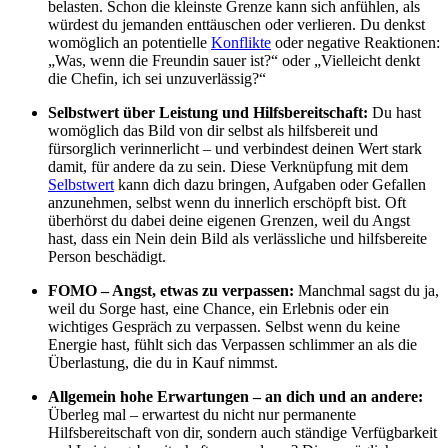
belasten. Schon die kleinste Grenze kann sich anfühlen, als
würdest du jemanden enttäuschen oder verlieren. Du denkst
womöglich an potentielle
Konflikte
oder negative Reaktionen:
„Was, wenn die Freundin sauer ist?“ oder „Vielleicht denkt
die Chefin, ich sei unzuverlässig?“
Selbstwert über Leistung und Hilfsbereitschaft:
Du hast
womöglich das Bild von dir selbst als hilfsbereit und
fürsorglich verinnerlicht – und verbindest deinen Wert stark
damit, für andere da zu sein. Diese Verknüpfung mit dem
Selbstwert
kann dich dazu bringen, Aufgaben oder Gefallen
anzunehmen, selbst wenn du innerlich erschöpft bist. Oft
überhörst du dabei deine eigenen Grenzen, weil du Angst
hast, dass ein Nein dein Bild als verlässliche und hilfsbereite
Person beschädigt.
FOMO – Angst, etwas zu verpassen:
Manchmal sagst du ja,
weil du Sorge hast, eine Chance, ein Erlebnis oder ein
wichtiges Gespräch zu verpassen. Selbst wenn du keine
Energie hast, fühlt sich das Verpassen schlimmer an als die
Überlastung, die du in Kauf nimmst.
Allgemein hohe Erwartungen – an dich und an andere:
Überleg mal – erwartest du nicht nur permanente
Hilfsbereitschaft von dir, sondern auch ständige Verfügbarkeit