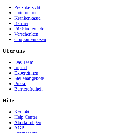
Preisübersicht
Unternehmen
Krankenkasse
Barmer
Für Studierende
Ver­schen­ken
Coupon einlösen
Über uns
Das Team
Impact
Expert:innen
Stellenangebote
Presse
Barrierefreiheit
Hilfe
Kontakt
Help Center
Abo kündigen
AGB