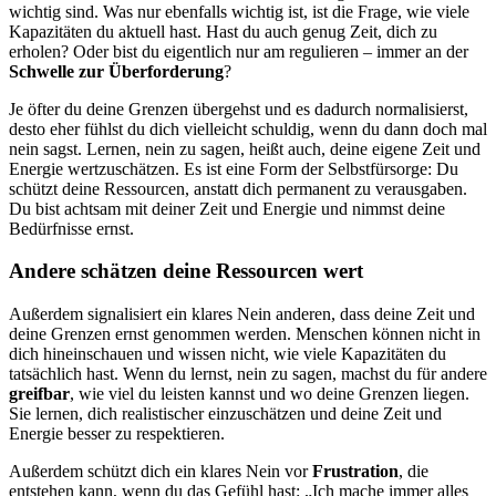
wichtig sind. Was nur ebenfalls wichtig ist, ist die Frage, wie viele
Kapazitäten du aktuell hast. Hast du auch genug Zeit, dich zu
erholen? Oder bist du eigentlich nur am regulieren – immer an der
Schwelle zur Überforderung
?
Je öfter du deine Grenzen übergehst und es dadurch normalisierst,
desto eher fühlst du dich vielleicht schuldig, wenn du dann doch mal
nein sagst. Lernen, nein zu sagen, heißt auch, deine eigene Zeit und
Energie wertzuschätzen. Es ist eine Form der Selbstfürsorge: Du
schützt deine Ressourcen, anstatt dich permanent zu verausgaben.
Du bist achtsam mit deiner Zeit und Energie und nimmst deine
Bedürfnisse ernst.
Andere schätzen deine Ressourcen wert
Außerdem signalisiert ein klares Nein anderen, dass deine Zeit und
deine Grenzen ernst genommen werden. Menschen können nicht in
dich hineinschauen und wissen nicht, wie viele Kapazitäten du
tatsächlich hast. Wenn du lernst, nein zu sagen, machst du für andere
greifbar
, wie viel du leisten kannst und wo deine Grenzen liegen.
Sie lernen, dich realistischer einzuschätzen und deine Zeit und
Energie besser zu respektieren.
Außerdem schützt dich ein klares Nein vor
Frustration
, die
entstehen kann, wenn du das Gefühl hast: „Ich mache immer alles