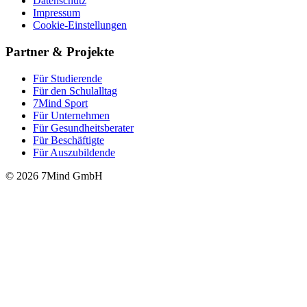
Datenschutz
Impressum
Cookie-Einstellungen
Partner & Projekte
Für Stu­die­rende
Für den Schulalltag
7Mind Sport
Für Unter­neh­men
Für Gesund­heits­be­ra­ter
Für Beschäftigte
Für Auszubildende
© 2026 7Mind GmbH