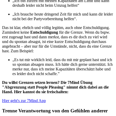
„Ich bin zurzeit mit meinen Kapazitäten am Limit und kann
deshalb leider nicht beim Umzug helfen“
„Ich brauche heute dringend Zeit für mich und kann dir leider
nicht bei der Partyvorbereitung helfen“.
Das ist klar, ehrlich und völlig legitim, auch ohne Entschuldigung.
Zumindest keine
Entschuldigung
für die Grenze. Wenn du bspw.
erst zugesagt hast und dann merkst, dass es dir doch zu viel wird
und du spontan absagst, ist eine kurze Entschuldigung durchaus
angebracht – aber nur für die Umstände, nicht, dass du eine Grenze
hast. Zum Beispiel:
„Es tut mir wirklich leid, dass du mit mir geplant hast und ich
so spontan absagen muss. Ich hätte dich gerne unterstützt. Ich
merke nur, dass ich meine Kapazitäten überschätzt habe und
es leider doch nicht schaffe.”
Du willst Grenzen setzen lernen? Die 7Mind Übung
"Abgrenzung statt People Pleasing" nimmt dich dabei an die
Hand. Hier kannst du sie freischalten:
Hier geht's zur 7Mind App
Trenne Verantwortung von den Gefühlen anderer