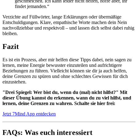
geschmeichelt. Ich kann leider nicht helfen, hoffe aber, ihr
findet jemanden.“
Verzichte auf Füllwörter, lange Erklärungen oder übermäßige
Entschuldigungen. Klare, empathische Worte machen dein Nein
nachvollziehbar und respektvoll – und lassen dich selbst dabei ruhig
bleiben.
Fazit
Es ist ein Prozess, aber mir helfen diese Tipps dabei, nein sagen zu
lernen, meine Energie bewusster einzuteilen und aufrichtigere
Beziehungen zu führen. Vielleicht können sie dir ja auch helfen,
deine Grenzen zu spüren und ohne schlechtes Gewissen für dich
einzustehen.
"Drei Spiegel: Wer bist du, wenn du (mal) nicht hilfst?" Mit
dieser Übung kannst du erkennen, wann du zu viel hilfst, und
lernen, deine Grenzen zu wahren. Schalte sie hier frei:
Jetzt 7Mind App entdecken
FAQs: Was euch interessiert