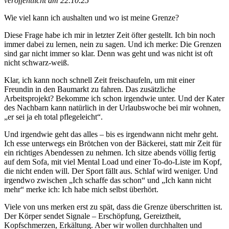
veröffentlicht am 22.10.25
Wie viel kann ich aushalten und wo ist meine Grenze?
Diese Frage habe ich mir in letzter Zeit öfter gestellt. Ich bin noch
immer dabei zu lernen, nein zu sagen. Und ich merke: Die Grenzen
sind gar nicht immer so klar. Denn was geht und was nicht ist oft
nicht schwarz-weiß.
Klar, ich kann noch schnell Zeit freischaufeln, um mit einer
Freundin in den Baumarkt zu fahren. Das zusätzliche
Arbeitsprojekt? Bekomme ich schon irgendwie unter. Und der Kater
des Nachbarn kann natürlich in der Urlaubswoche bei mir wohnen,
„er sei ja eh total pflegeleicht“.
Und irgendwie geht das alles – bis es irgendwann nicht mehr geht.
Ich esse unterwegs ein Brötchen von der Bäckerei, statt mir Zeit für
ein richtiges Abendessen zu nehmen. Ich sitze abends völlig fertig
auf dem Sofa, mit viel Mental Load und einer To-do-Liste im Kopf,
die nicht enden will. Der Sport fällt aus. Schlaf wird weniger. Und
irgendwo zwischen „Ich schaffe das schon“ und „Ich kann nicht
mehr“ merke ich: Ich habe mich selbst überhört.
Viele von uns merken erst zu spät, dass die Grenze überschritten ist.
Der Körper sendet Signale – Erschöpfung, Gereiztheit,
Kopfschmerzen, Erkältung. Aber wir wollen durchhalten und