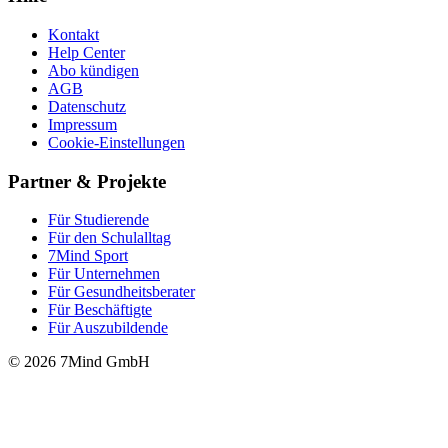
Kontakt
Help Center
Abo kündigen
AGB
Datenschutz
Impressum
Cookie-Einstellungen
Partner & Projekte
Für Stu­die­rende
Für den Schulalltag
7Mind Sport
Für Unter­neh­men
Für Gesund­heits­be­ra­ter
Für Beschäftigte
Für Auszubildende
© 2026 7Mind GmbH