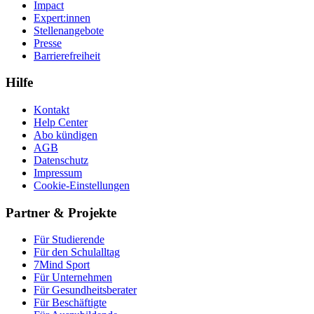
Impact
Expert:innen
Stellenangebote
Presse
Barrierefreiheit
Hilfe
Kontakt
Help Center
Abo kündigen
AGB
Datenschutz
Impressum
Cookie-Einstellungen
Partner & Projekte
Für Stu­die­rende
Für den Schulalltag
7Mind Sport
Für Unter­neh­men
Für Gesund­heits­be­ra­ter
Für Beschäftigte