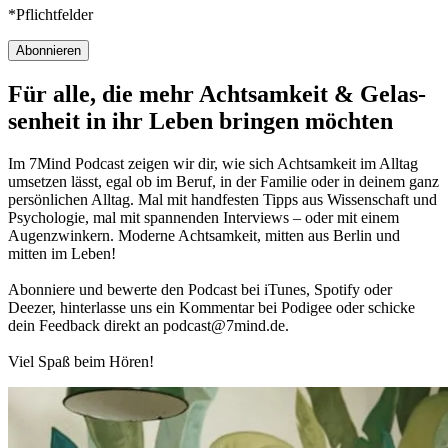
*Pflichtfelder
Abonnieren
Für alle, die mehr Acht­sam­keit & Gelas­
sen­heit in ihr Leben brin­gen möch­ten
Im 7Mind Pod­cast zeigen wir dir, wie sich Acht­sam­keit im Alltag
umset­zen lässt, egal ob im Beruf, in der Fami­lie oder in deinem ganz
per­sön­li­chen Alltag. Mal mit hand­fes­ten Tipps aus Wis­sen­schaft und
Psy­cho­lo­gie, mal mit spannenden Interviews – oder mit einem
Augen­zwin­kern. Moderne Acht­sam­keit, mitten aus Berlin und
mitten im Leben!
Abon­niere und bewerte den Pod­cast bei iTunes, Spo­tify oder
Deezer, hin­ter­lasse uns ein Kom­men­tar bei Podigee oder schi­cke
dein Feed­back direkt an podcast@​7​mind.​de.
Viel Spaß beim Hören!