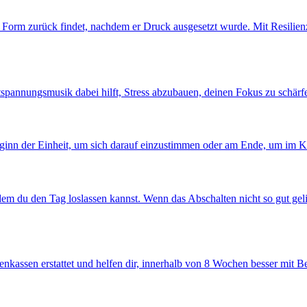
he Form zurück findet, nachdem er Druck ausgesetzt wurde. Mit Resilienz
tspannungsmusik dabei hilft, Stress abzubauen, deinen Fokus zu schärfe
Beginn der Einheit, um sich darauf einzustimmen oder am Ende, um im 
em du den Tag loslassen kannst. Wenn das Abschalten nicht so gut gelin
kenkassen erstattet und helfen dir, innerhalb von 8 Wochen besser mit