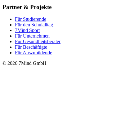
Partner & Projekte
Für Stu­die­rende
Für den Schulalltag
7Mind Sport
Für Unter­neh­men
Für Gesund­heits­be­ra­ter
Für Beschäftigte
Für Auszubildende
© 2026 7Mind GmbH